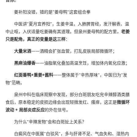
姜补阳没错，错的是"姜母鸭"这套组合拳
中医讲"夏月宜养阳"，生姜辛温，入肺脾胃经，发汗解表、温
中止呕，入伏适量吃姜确有其道理。但泉州姜母鸭的配方里，
老姜
只是配角，真正的变量是这三样
：
大量米酒
——酒精会扩张血管，打乱皮肤局部微循环；
黑麻油爆香
——油脂氧化叠加高温烹饪，增加体内氧化应激；
红面番鸭+重姜+酱料
——整体属于"辛热厚味"，中医归为"发
物"范畴。
泉州中科在临床观察中发现，部分白斑朋友吃完辛辣醇酒类膳
食后，原本稳定的皮损边缘会出现轻微发红、瘙痒，这正是
微循环
波动 + 局部炎症反应
的外在信号。
为什么"辛辣发物"会和白斑扯上关系？
白癜风在中医属"白驳风"，多与肝肾不足、气血失和、湿热内