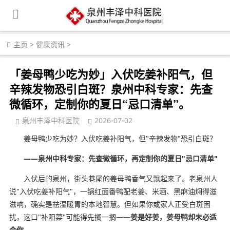
主页
>
健康资讯
>
「姜母鸭少吃为妙」入伏吃姜补阳气，但
辛辣发物恐引白斑？泉州中科专家：先查
微循环，定制你的夏日“忌口清单”。
泉州丰泽中科医院
2026-07-02
姜母鸭少吃为妙？入伏吃姜补阳气，但"辛辣发物"恐引白斑？
——泉州中科专家：先查微循环，再定制你的夏日"忌口清单"
入伏后的泉州，街头巷尾的姜母鸭香气又飘起来了。老泉州人
说"入伏吃姜补阳气"，一锅红面番鸭配老姜、米酒、黑麻油焖得滋
滋响，确实是祛湿暖胃的本地智慧。但如果你或家人正受白斑困
扰，这口"补阳菜"可能得先搁一搁——
姜是好姜，姜母鸭却未必适
合你
。