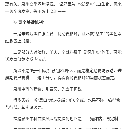
蕴有关。泉州夏季闷热潮湿，"湿邪困脾"本就影响气血生化，再来
一顿辛热发物，等于火上浇油——
💡
两个关键机制
：
一是辛辣醇酒扩张血管、扰动微循环，让本就"怠工"的黑色素
细胞雪上加霜；
二是部分人对海鲜、羊肉、辛辣料属于"动风生痰"体质，可能
诱发局部免疫反应波动。
所以不是"吃一口就扩散"那么吓人，而是
稳定期要防波动、进
展期要严管嘴
——这个分寸，得看你的微循环和当前状态而定。
泉州中科的建议：别盲忌，先查了再说
很多患者一听"忌口"就走极端：维C全戒、水果不碰、搞得像
苦行僧。其实没必要。
福建泉州中科白癜风医院提倡的思路是——
先评估，再定制
：