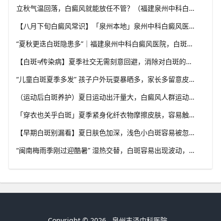
立秋气温回落，白癜风就能放任不管？（福建泉州中科白癜风医院）这些误区要避开
【八月下旬白癜风常识】「泉州本地」泉州中科白癜风医院，换季调适，守护皮肤健康状态
“夏秋更迭白斑隐患多”｜福建泉州中科白癜风医院，白斑出现变化，切莫盲目自行处理
【白斑≠传染病】夏季社交无需刻意回避，消除对白斑的误解，泉州中科白癜风医院科普白癜风基础常识
“儿童白斑夏季多发” 孩子户外玩耍暴晒多，家长多留意皮肤变化，泉州中科白癜风医院浅谈孩童白斑相关护理
（运动后白斑养护）夏日运动出汗量大，白癜风人群运动需兼顾防晒与干爽，泉州中科白癜风医院分享运动注意点
「穿衣也关乎白斑」夏季紧身化纤衣物摩擦皮肤，容易触发同形反应，泉州中科白癜风医院推荐白斑人群穿搭选择
【早期白斑别漏看】夏日肤色加深，浅色小白斑容易被忽略，泉州中科白癜风医院提示发现异常白斑尽早筛查
“闽南梅雨季刚过迎酷暑” 湿热交替，白斑容易出现波动，泉州中科白癜风医院讲解潮湿环境下白斑护理重点
Copyright © 2026
泉州丰泽中科医院