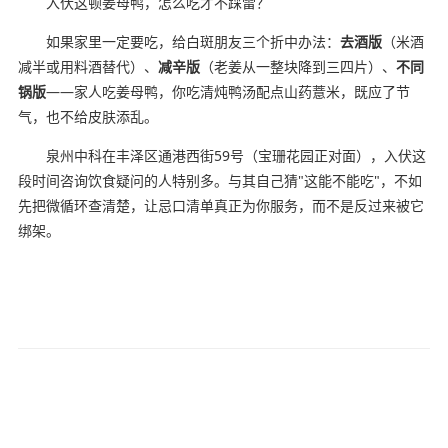
入伏这顿姜母鸭，怎么吃才不踩雷？
如果家里一定要吃，给白斑朋友三个折中办法：
去酒版
（米酒
减半或用料酒替代）、
减辛版
（老姜从一整块降到三四片）、
不同
锅版
——家人吃姜母鸭，你吃清炖鸭汤配点山药薏米，既应了节
气，也不给皮肤添乱。
泉州中科在丰泽区通港西街59号（宝珊花园正对面），入伏这
段时间咨询饮食疑问的人特别多。与其自己猜"这能不能吃"，不如
先把微循环查清楚，让忌口清单真正为你服务，而不是反过来被它
绑架。