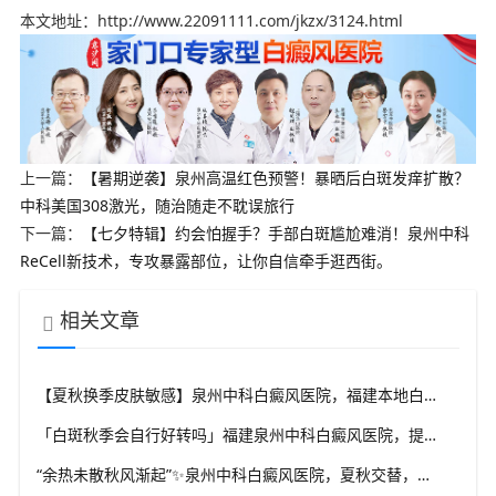
本文地址：http://www.22091111.com/jkzx/3124.html
上一篇：
【暑期逆袭】泉州高温红色预警！暴晒后白斑发痒扩散？
中科美国308激光，随治随走不耽误旅行
下一篇：
【七夕特辑】约会怕握手？手部白斑尴尬难消！泉州中科
ReCell新技术，专攻暴露部位，让你自信牵手逛西街。
相关文章
【夏秋换季皮肤敏感】泉州中科白癜风医院，福建本地白斑朋友，做好日常护理很关键
「白斑秋季会自行好转吗」福建泉州中科白癜风医院，提醒广大患者切勿抱有侥幸心理
“余热未散秋风渐起”✨泉州中科白癜风医院，夏秋交替，白癜风患者饮食要多留心