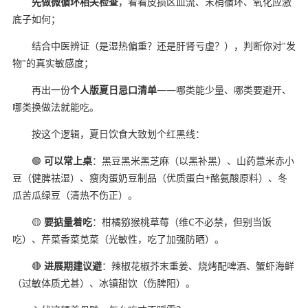
先做微循环相关检查
，看看皮损区血流、末梢循环、氧化应激
底子如何；
结合中医辨证（是湿热偏重？还是肝肾亏虚？），判断你对"发
物"的真实敏感度；
再出一份
个人版夏日忌口清单
——哪类能少量、哪类要避开、
哪类换做法就能吃。
按这个逻辑，夏日饮食大致划个红黑线：
🟢
可以常上桌
：黑豆黑米黑芝麻（以黑补黑）、山药薏米赤小
豆（健脾祛湿）、瘦肉蛋奶豆制品（优质蛋白+酪氨酸原料）、冬
瓜苦瓜绿豆（清热不伤正）。
🟡
要掂量着吃
：柑橘猕猴桃草莓（维C不必禁，但别当饭
吃）、芹菜香菜苋菜（光敏性，吃了加强防晒）。
🔴
进展期建议避
：辣椒花椒芥末重姜、烧烤配啤酒、蟹虾海鲜
（过敏体质尤甚）、冰镇甜饮（伤脾阳）。