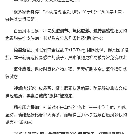
很多家长觉得："不就是晚睡会儿吗，至于吗？"从医学上看，
链路其实很清楚。
白癜风本质是一种与
免疫调节、氧化应激、遗传易感性
相关的
色素脱失性皮肤病。长期熬夜会从几条路径"助攻"它：
免疫紊乱
：睡眠剥夺会扰乱 Th17/Treg 细胞比例，促炎因子增
加，本来就有遗传易感性的孩子，黑素细胞更容易被异常免疫攻击
氧化应激
：熬夜时氧化产物堆积，黑素细胞本身对氧化损伤就
很敏感
神经内分泌
：皮质醇、肾上腺素持续偏高，酪氨酸被拿去合成
神经递质，
黑素合成的"原料"被抢走
精神压力叠加
：打游戏不是单纯的"放松"——排位连跪、组队
互怼，情绪起伏比看书大得多，而精神压力本身就是白癜风公认的
诱发/加重因素
💡 临床观察发现：
伴睡眠障碍的白癜风孩子，病情进展更快，