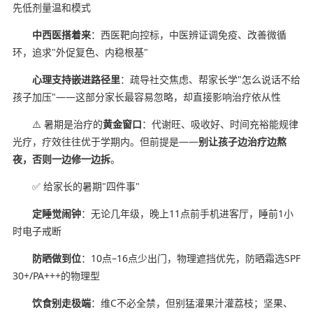
先低剂量温和模式
中西医搭着来
：西医靶向控标，中医辨证调免疫、改善微循
环，追求"外促复色、内稳根基"
心理支持嵌进路径里
：疏导社交焦虑、帮家长学"怎么说话不给
孩子加压"——这部分家长最容易忽略，却直接影响治疗依从性
⚠️ 暑期是治疗的
黄金窗口
：代谢旺、吸收好、时间充裕能规律
光疗，疗效往往优于学期内。但前提是——
别让孩子边治疗边熬
夜，否则一边修一边拆
。
✅ 给家长的暑期"四件事"
定睡觉闹钟
：无论几年级，晚上11点前手机进客厅，睡前1小
时电子戒断
防晒做到位
：10点–16点少出门，物理遮挡优先，防晒霜选SPF
30+/PA+++的物理型
饮食别走极端
：维C不必全禁，但别猛灌果汁灌荔枝；坚果、