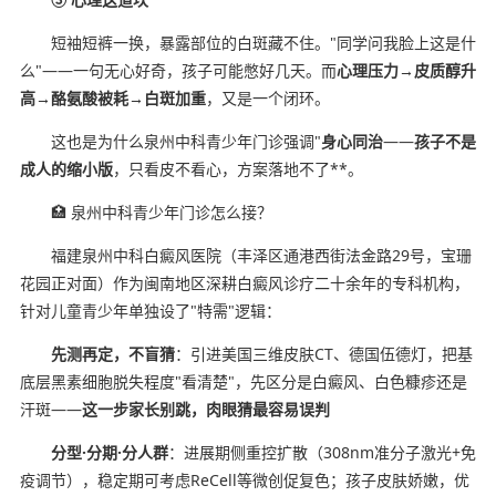
短袖短裤一换，暴露部位的白斑藏不住。"同学问我脸上这是什
么"——一句无心好奇，孩子可能憋好几天。而
心理压力→皮质醇升
高→酪氨酸被耗→白斑加重
，又是一个闭环。
这也是为什么泉州中科青少年门诊强调"
身心同治
——
孩子不是
成人的缩小版
，只看皮不看心，方案落地不了**。
🏥 泉州中科青少年门诊怎么接？
福建泉州中科白癜风医院（丰泽区通港西街法金路29号，宝珊
花园正对面）作为闽南地区深耕白癜风诊疗二十余年的专科机构，
针对儿童青少年单独设了"特需"逻辑：
先测再定，不盲猜
：引进美国三维皮肤CT、德国伍德灯，把基
底层黑素细胞脱失程度"看清楚"，先区分是白癜风、白色糠疹还是
汗斑——
这一步家长别跳，肉眼猜最容易误判
分型·分期·分人群
：进展期侧重控扩散（308nm准分子激光+免
疫调节），稳定期可考虑ReCell等微创促复色；孩子皮肤娇嫩，优