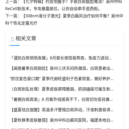
上一篇：
【七夕特辑】约会怕握手？手部白斑尴尬难消！泉州中科
ReCell新技术，专攻暴露部位，让你自信牵手逛西街。
下一篇：
【308nm准分子激光】夏季白癜风治疗如何平衡？泉州中
科个性化定量光疗
相关文章
「谨防白斑悄悄发展」8月昼长夜短易熬夜，免疫力波动干扰黑素细胞，福建泉州中科白癜风医院教你安稳度过白癜风高发季
【闽南暑季白斑困扰】泉州三伏天闷热潮湿，白斑患者出汗后及时清洁，福建泉州中科白癜风医院解析夏季白斑诱因
“抓住复色窗口期” 夏季代谢旺盛利于色素恢复，做好养护结合规范干预，福建泉州中科白癜风医院助力白斑科学复色
（白斑别乱处理）夏季皮肤屏障脆弱，抓挠磕碰可催生新白斑，福建泉州中科白癜风医院科普盛夏白癜风防护小常识
「暑期白斑高发」8 月紫外线居高不下，白斑切勿盲目暴晒，福建泉州中科白癜风医院提醒做好科学防晒规避扩散风险
【盛夏祛白提醒】高温多汗警惕白斑异动，汗液刺激易诱发同形反应，福建泉州中科白癜风医院分享夏季白斑稳护要点
【夏秋换季皮肤敏感】泉州中科白癜风医院，福建本地白斑朋友，做好日常护理很关键