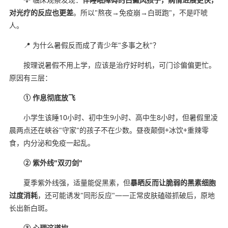
对光疗的反应也更差
。所以"熬夜→免疫崩→白斑跑"，不是吓唬
人。
📍 为什么暑假反而成了青少年"多事之秋"？
按理说暑假不用上学，应该是治疗好时机，可门诊偏偏更忙。
原因有三层：
① 作息彻底放飞
小学生该睡10小时、初中生9小时、高中生8小时，但暑假里凌
晨两点还在峡谷"守家"的孩子不在少数。昼夜颠倒+冰饮+重辣零
食，内分泌和免疫一起乱。
② 紫外线"双刃剑"
夏季紫外线强，适量能促黑素，但
暴晒反而让脆弱的黑素细胞
过度消耗
，还可能诱发"同形反应"——正常皮肤磕碰抓破后，原地
长出新白斑。
③ 心理这道坎