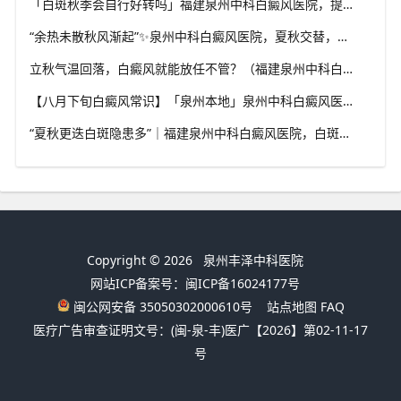
「白斑秋季会自行好转吗」福建泉州中科白癜风医院，提醒广大患者切勿抱有侥幸心理
“余热未散秋风渐起”✨泉州中科白癜风医院，夏秋交替，白癜风患者饮食要多留心
立秋气温回落，白癜风就能放任不管？（福建泉州中科白癜风医院）这些误区要避开
【八月下旬白癜风常识】「泉州本地」泉州中科白癜风医院，换季调适，守护皮肤健康状态
“夏秋更迭白斑隐患多”｜福建泉州中科白癜风医院，白斑出现变化，切莫盲目自行处理
Copyright © 2026
泉州丰泽中科医院
网站ICP备案号：闽ICP备16024177号
闽公网安备 35050302000610号
站点地图
FAQ
医疗广告审查证明文号：(闽-泉-丰)医广【2026】第02-11-17
号