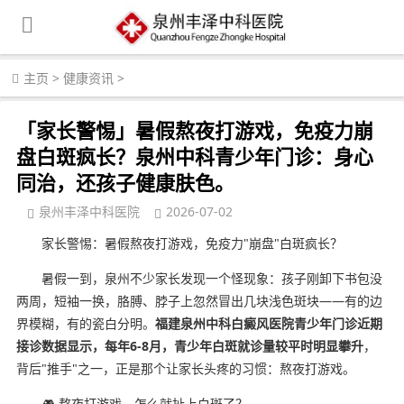
主页
>
健康资讯
>
「家长警惕」暑假熬夜打游戏，免疫力崩
盘白斑疯长？泉州中科青少年门诊：身心
同治，还孩子健康肤色。
泉州丰泽中科医院
2026-07-02
家长警惕：暑假熬夜打游戏，免疫力"崩盘"白斑疯长？
暑假一到，泉州不少家长发现一个怪现象：孩子刚卸下书包没
两周，短袖一换，胳膊、脖子上忽然冒出几块浅色斑块——有的边
界模糊，有的瓷白分明。
福建泉州中科白癜风医院青少年门诊近期
接诊数据显示，每年6-8月，青少年白斑就诊量较平时明显攀升
，
背后"推手"之一，正是那个让家长头疼的习惯：熬夜打游戏。
🎮 熬夜打游戏，怎么就扯上白斑了？