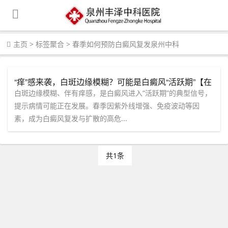
主页
>
标签聚合
>
春季如何预防白癜风复发泉州中科
“痒”感来袭，白斑边缘模糊？可能是白癜风“活跃期”【在
线咨询】获取泉州中科医院春季防复发个性化方案。
白斑边缘模糊、伴有痒感，是白癜风进入“活跃期”的典型信号，
提示病情可能正在发展。春季因紫外线增强、免疫波动等因
素，成为白癜风复发与扩散的高危...
共1条