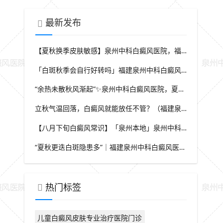
最新发布
【夏秋换季皮肤敏感】泉州中科白癜风医院，福建本地白斑朋友，做好日常护理很关键
「白斑秋季会自行好转吗」福建泉州中科白癜风医院，提醒广大患者切勿抱有侥幸心理
“余热未散秋风渐起”✨泉州中科白癜风医院，夏秋交替，白癜风患者饮食要多留心
立秋气温回落，白癜风就能放任不管？（福建泉州中科白癜风医院）这些误区要避开
【八月下旬白癜风常识】「泉州本地」泉州中科白癜风医院，换季调适，守护皮肤健康状态
“夏秋更迭白斑隐患多”｜福建泉州中科白癜风医院，白斑出现变化，切莫盲目自行处理
热门标签
儿童白癜风皮肤专业治疗医院门诊