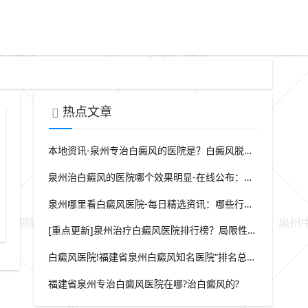
热点文章
本地资讯-泉州专治白癜风的医院是？白癜风脱屑是什么症状？
泉州治白癜风的医院哪个效果明显-在线公布：生活中哪些因素会诱发出白癜风
泉州哪里看白癜风医院-每日精选资讯：哪些行为会导致白癜风白斑在长
如何为白斑皮肤选择防水防晒霜
[重点更新]泉州治疗白癜风医院排行榜？局限性白癜风早期症状？
白癜风医院!福建省泉州白癜风知名医院“排名总榜公开”福建省泉州治白癜风那家医院较好“强势推荐”?
福建省泉州专治白癜风医院在哪?治白癜风的?