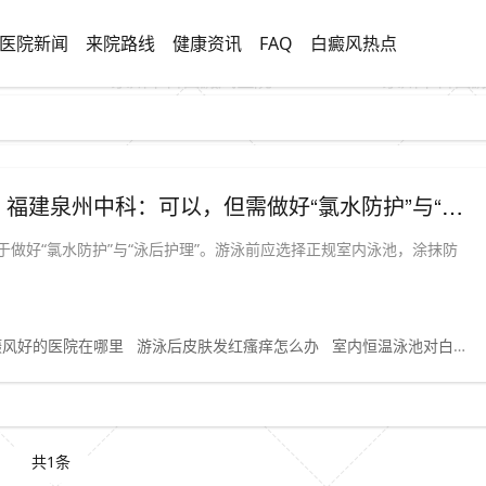
医院新闻
来院路线
健康资讯
FAQ
白癜风热点
「泳池防护」白癜风患者夏季能游泳吗？福建泉州中科：可以，但需做好“氯水防护”与“泳后护理”
做好“氯水防护”与“泳后护理”。游泳前应选择正规室内泳池，涂抹防
癜风好的医院在哪里
游泳后皮肤发红瘙痒怎么办
室内恒温泳池对白癜风友好吗
共1条