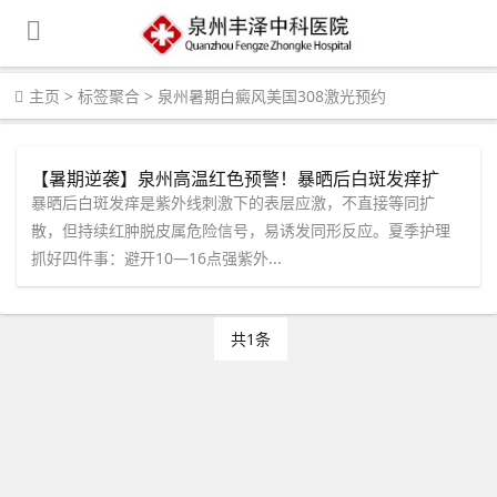
主页
>
标签聚合
>
泉州暑期白癜风美国308激光预约
【暑期逆袭】泉州高温红色预警！暴晒后白斑发痒扩
散？中科美国308激光，随治随走不耽误旅行
暴晒后白斑发痒是紫外线刺激下的表层应激，不直接等同扩
散，但持续红肿脱皮属危险信号，易诱发同形反应。夏季护理
抓好四件事：避开10—16点强紫外...
共1条