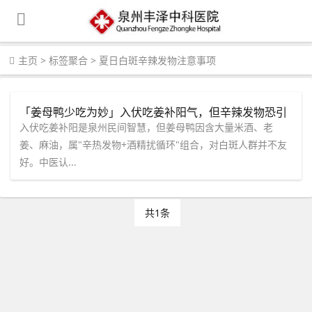
主页
>
标签聚合
>
夏日白斑辛辣发物注意事项
「姜母鸭少吃为妙」入伏吃姜补阳气，但辛辣发物恐引
白斑？泉州中科专家：先查微循环，定制你的夏日“忌口
入伏吃姜补阳是泉州民间智慧，但姜母鸭因含大量米酒、老
清单”。
姜、麻油，属"辛热发物+酒精扰循环"组合，对白斑人群并不友
好。中医认...
共1条