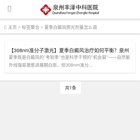
主页
>
标签聚合
>
夏季白癜风照光剂量怎么调
【308nm准分子激光】夏季白癜风治疗如何平衡？泉州
中科个性化定量光疗
夏季既是白癜风的"考验季"也是科学干预的"机会窗"——自然紫
外线强易激惹进展期白斑，但308nm准分...
共1条