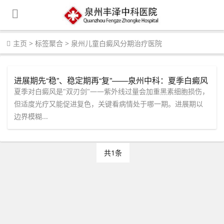
主页
>
标签聚合
>
泉州儿童白癜风分期治疗医院
进展期先“稳”、稳定期再“复”——泉州中科：夏季白癜风
治疗节奏有讲究
夏季对白癜风是"双刃剑"——紫外线过量会加重黑素细胞损伤，
但适度光疗又能促进复色，关键看病情处于哪一期。进展期以
边界模糊...
共1条