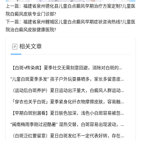
上一篇：
福建省泉州德化县儿童白点癫风早期治疗方案定制?儿童医
院白癜风皮肤专业门诊部?
下一篇：
福建省泉州鲤城区儿童白点癫风早期症状咨询热线?儿童医
院治白癜风皮肤健康医院?
相关文章
【白斑≠传染病】夏季社交无需刻意回避，消除对白斑的误解，泉州中科白癜风医院科普白癜风基础常识
“儿童白斑夏季多发” 孩子户外玩耍暴晒多，家长多留意皮肤变化，泉州中科白癜风医院浅谈孩童白斑相关护理
（运动后白斑养护）夏日运动出汗量大，白癜风人群运动需兼顾防晒与干爽，泉州中科白癜风医院分享运动注意点
「穿衣也关乎白斑」夏季紧身化纤衣物摩擦皮肤，容易触发同形反应，泉州中科白癜风医院推荐白斑人群穿搭选择
【早期白斑别漏看】夏日肤色加深，浅色小白斑容易被忽略，泉州中科白癜风医院提示发现异常白斑尽早筛查
“闽南梅雨季刚过迎酷暑” 湿热交替，白斑容易出现波动，泉州中科白癜风医院讲解潮湿环境下白斑护理重点
（白斑泛红要留意）夏日白斑发红不一定代表好转，存在多种可能性，泉州中科白癜风医院教你辨别白斑异常信号