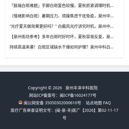
「肢端白斑难题」手脚白斑复色较慢，夏秋抓紧调理时机，泉州中科白癜风医院分享肢端白斑改善思路
（情绪影响白斑）暑期压力、烦躁焦虑干扰免疫，泉州中科白癜风医院建议白癜风患者保持心态平稳
“光疗夏天做效果更好吗？” 白癜风光疗讲究时机，泉州中科白癜风医院科普不同白斑类型治疗思路
【泉州街坊参考】多年白斑时好时坏，夏秋容易反复，泉州中科白癜风医院分析白癜风反复发作诱因
持续高温来袭！白斑区域缺水干燥如何护理？泉州中科白癜风医院讲解白癜风人群夏日正确保湿方法
Copyright © 2026
泉州丰泽中科医院
网站ICP备案号：闽ICP备16024177号
闽公网安备 35050302000610号
站点地图
FAQ
医疗广告审查证明文号：(闽-泉-丰)医广【2026】第02-11-17
号