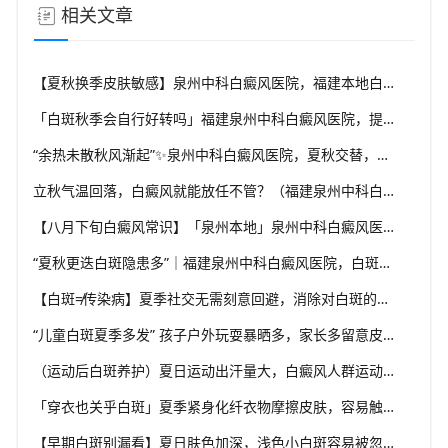
相关文章
【夏秋换季皮肤敏感】泉州中科白癜风医院，福建本地白斑朋友，做好日常护理很关键
「白斑秋季会自行好转吗」福建泉州中科白癜风医院，提醒广大患者切勿抱有侥幸心理
“余热未散秋风渐起”✨泉州中科白癜风医院，夏秋交替，白癜风患者饮食要多留心
立秋气温回落，白癜风就能放任不管？（福建泉州中科白癜风医院）这些误区要避开
【八月下旬白癜风常识】「泉州本地」泉州中科白癜风医院，换季调适，守护皮肤健康状态
“夏秋更迭白斑隐患多”｜福建泉州中科白癜风医院，白斑出现变化，切莫盲目自行处理
【白斑≠传染病】夏季社交无需刻意回避，消除对白斑的误解，泉州中科白癜风医院科普白癜风基础常识
“儿童白斑夏季多发” 孩子户外玩耍暴晒多，家长多留意皮肤变化，泉州中科白癜风医院浅谈孩童白斑相关护理
（运动后白斑养护）夏日运动出汗量大，白癜风人群运动需兼顾防晒与干爽，泉州中科白癜风医院分享运动注意点
「穿衣也关乎白斑」夏季紧身化纤衣物摩擦皮肤，容易触发同形反应，泉州中科白癜风医院推荐白斑人群穿搭选择
【早期白斑别漏看】夏日肤色加深，浅色小白斑容易被忽略，泉州中科白癜风医院提示发现异常白斑尽早筛查