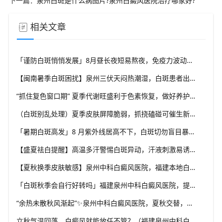
下一篇：
泉州白斑是什么病图片?泉州白癜风医院治疗哪家好?
相关文章
「谨防白斑悄悄发展」8月昼长夜短易熬夜，免疫力波动干扰黑素细胞，福建泉州中科白癜风医院教你安稳度过白癜风高发季
【闽南暑季白斑困扰】泉州三伏天闷热潮湿，白斑患者出汗后及时清洁，福建泉州中科白癜风医院解析夏季白斑诱因
“抓住复色窗口期” 夏季代谢旺盛利于色素恢复，做好养护结合规范干预，福建泉州中科白癜风医院助力白斑科学复色
（白斑别乱处理）夏季皮肤屏障脆弱，抓挠磕碰可催生新白斑，福建泉州中科白癜风医院科普盛夏白癜风防护小常识
「暑期白斑高发」8 月紫外线居高不下，白斑切勿盲目暴晒，福建泉州中科白癜风医院提醒做好科学防晒规避扩散风险
【盛夏祛白提醒】高温多汗警惕白斑异动，汗液刺激易诱发同形反应，福建泉州中科白癜风医院分享夏季白斑稳护要点
【夏秋换季皮肤敏感】泉州中科白癜风医院，福建本地白斑朋友，做好日常护理很关键
「白斑秋季会自行好转吗」福建泉州中科白癜风医院，提醒广大患者切勿抱有侥幸心理
“余热未散秋风渐起”✨泉州中科白癜风医院，夏秋交替，白癜风患者饮食要多留心
立秋气温回落，白癜风就能放任不管？（福建泉州中科白癜风医院）这些误区要避开