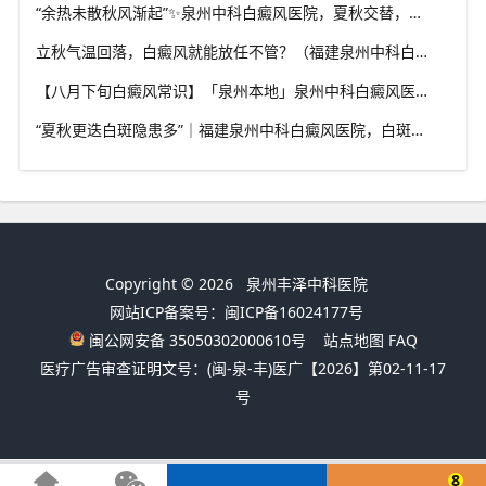
“余热未散秋风渐起”✨泉州中科白癜风医院，夏秋交替，白癜风患者饮食要多留心
立秋气温回落，白癜风就能放任不管？（福建泉州中科白癜风医院）这些误区要避开
【八月下旬白癜风常识】「泉州本地」泉州中科白癜风医院，换季调适，守护皮肤健康状态
“夏秋更迭白斑隐患多”｜福建泉州中科白癜风医院，白斑出现变化，切莫盲目自行处理
Copyright © 2026
泉州丰泽中科医院
网站ICP备案号：闽ICP备16024177号
闽公网安备 35050302000610号
站点地图
FAQ
医疗广告审查证明文号：(闽-泉-丰)医广【2026】第02-11-17
号
8