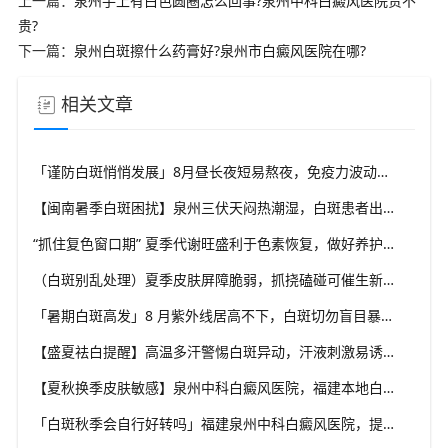
上一篇：
泉州手上有白色圆圈怎么回事?泉州中科白癜风医院贵不
贵?
下一篇：
泉州白斑擦什么药膏好?泉州市白癜风医院在哪?
相关文章
「谨防白斑悄悄发展」8月昼长夜短易熬夜，免疫力波动干扰黑素细胞，福建泉州中科白癜风医院教你安稳度过白癜风高发季
【闽南暑季白斑困扰】泉州三伏天闷热潮湿，白斑患者出汗后及时清洁，福建泉州中科白癜风医院解析夏季白斑诱因
“抓住复色窗口期” 夏季代谢旺盛利于色素恢复，做好养护结合规范干预，福建泉州中科白癜风医院助力白斑科学复色
（白斑别乱处理）夏季皮肤屏障脆弱，抓挠磕碰可催生新白斑，福建泉州中科白癜风医院科普盛夏白癜风防护小常识
「暑期白斑高发」8 月紫外线居高不下，白斑切勿盲目暴晒，福建泉州中科白癜风医院提醒做好科学防晒规避扩散风险
【盛夏祛白提醒】高温多汗警惕白斑异动，汗液刺激易诱发同形反应，福建泉州中科白癜风医院分享夏季白斑稳护要点
【夏秋换季皮肤敏感】泉州中科白癜风医院，福建本地白斑朋友，做好日常护理很关键
「白斑秋季会自行好转吗」福建泉州中科白癜风医院，提醒广大患者切勿抱有侥幸心理