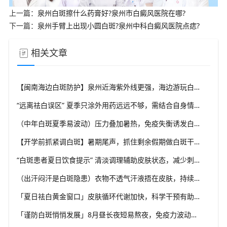
上一篇：
泉州白斑擦什么药膏好?泉州市白癜风医院在哪?
下一篇：
泉州手臂上出现小圆白斑?泉州中科白癜风医院点痣?
相关文章
【闽南海边白斑防护】泉州近海紫外线更强，海边游玩白斑防护要升级，福建泉州中科白癜风医院给出海边出行实用方案
“远离祛白误区” 夏季只涂外用药远远不够，需结合自身情况综合干预，福建泉州中科白癜风医院坚持白癜风分型分诊理念
（中年白斑夏季易波动）压力叠加暑热，免疫失衡诱发白斑变化，福建泉州中科白癜风医院科普成人白癜风夏季管理思路
【开学前抓紧调白斑】暑期尾声，抓住剩余假期做白斑干预，福建泉州中科白癜风医院助力学生群体从容应对校园生活
“白斑患者夏日饮食提示” 清淡调理辅助皮肤状态，减少刺激类食物，福建泉州中科白癜风医院分享白癜风夏季饮食科普
（出汗闷汗是白斑隐患）衣物不透气汗液捂在皮肤，持续刺激患处，福建泉州中科白癜风医院解析夏季白癜风穿衣学问
「夏日祛白黄金窗口」皮肤循环代谢加快，科学干预有助复色，福建泉州中科白癜风医院提醒把握白癜风诊疗有利时机
「谨防白斑悄悄发展」8月昼长夜短易熬夜，免疫力波动干扰黑素细胞，福建泉州中科白癜风医院教你安稳度过白癜风高发季