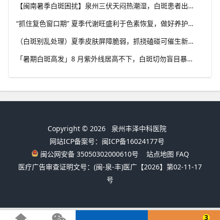
【闽南暑季白斑困扰】泉州三伏天闷热潮湿，白斑患者出汗后及时清洁，福建泉州中科白癜风医院解析夏季白斑诱因
“抓住复色窗口期” 夏季代谢旺盛利于色素恢复，做好养护结合规范干预，福建泉州中科白癜风医院助力白斑科学复色
（白斑别乱处理）夏季皮肤屏障脆弱，抓挠磕碰可催生新白斑，福建泉州中科白癜风医院科普盛夏白癜风防护小常识
「暑期白斑高发」8 月紫外线居高不下，白斑切勿盲目暴晒，福建泉州中科白癜风医院提醒做好科学防晒规避扩散风险
Copyright © 2026
泉州丰泽中科医院
网站ICP备案号：闽ICP备16024177号
闽公网安备 35050302000610号
站点地图
FAQ
医疗广告审查证明文号：(闽-泉-丰)医广【2026】第02-11-17
号
3