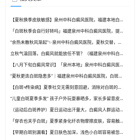
【夏秋换季皮肤敏感】泉州中科白癜风医院，福建本地白斑朋友，做好日常护理很关键
「白斑秋季会自行好转吗」福建泉州中科白癜风医院，提醒广大患者切勿抱有侥幸心理
“余热未散秋风渐起”✨泉州中科白癜风医院，夏秋交替，白癜风患者饮食要多留心
立秋气温回落，白癜风就能放任不管？（福建泉州中科白癜风医院）这些误区要避开
【八月下旬白癜风常识】「泉州本地」泉州中科白癜风医院，换季调适，守护皮肤健康状态
“夏秋更迭白斑隐患多”｜福建泉州中科白癜风医院，白斑出现变化，切莫盲目自行处理
【白斑≠传染病】夏季社交无需刻意回避，消除对白斑的误解，泉州中科白癜风医院科普白癜风基础常识
“儿童白斑夏季多发” 孩子户外玩耍暴晒多，家长多留意皮肤变化，泉州中科白癜风医院浅谈孩童白斑相关护理
（运动后白斑养护）夏日运动出汗量大，白癜风人群运动需兼顾防晒与干爽，泉州中科白癜风医院分享运动注意点
「穿衣也关乎白斑」夏季紧身化纤衣物摩擦皮肤，容易触发同形反应，泉州中科白癜风医院推荐白斑人群穿搭选择
【早期白斑别漏看】夏日肤色加深，浅色小白斑容易被忽略，泉州中科白癜风医院提示发现异常白斑尽早筛查