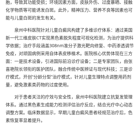
胞，导致其功能受损；环境因素方面，皮肤外伤、过度暴晒、接触
化学物质等可能诱发白斑。此外，精神压力、营养不良等因素也可
能与儿童白斑的发生有关。
泉州中科医院针对儿童白癜风构建了多维诊疗体系：通过美国
新一代三维皮肤CT实现黑色素脱失程度可视化检测，为治疗提供科
学依据；治疗手段涵盖308nm准分子激光靶向修复、中药渗透调节
免疫，对顽固病例采用自体表皮移植术。医院核心优势体现在三方
面：一是技术设备，引进国际前沿诊疗设备；二是专家团队，由张
喜艳院长领衔的医护团队，融合传统中医辨证与现代科技；三是诊
疗模式，开创“分龄分型”治疗模式，针对儿童生理特点调整用药剂
量，避免激素类药物的过度使用。
对于患者关注的疗效与安全性，泉州中科医院建立抗复发管理
体系。通过黑色素生成能力检测评估治疗反应，结合光疗中心动态
调整方案。临床数据显示，早期儿童白癜风患者经规范治疗后，色
素恢复率显着提升。