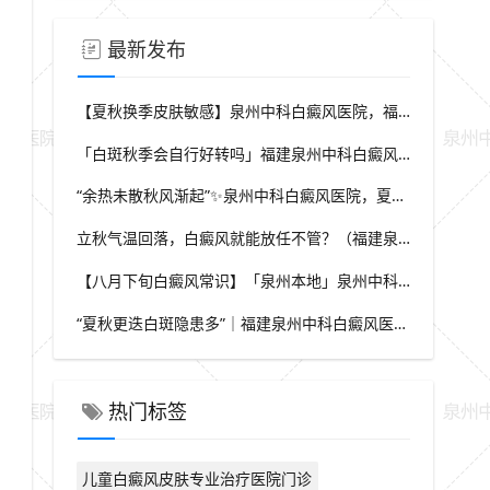
最新发布
【夏秋换季皮肤敏感】泉州中科白癜风医院，福建本地白斑朋友，做好日常护理很关键
「白斑秋季会自行好转吗」福建泉州中科白癜风医院，提醒广大患者切勿抱有侥幸心理
“余热未散秋风渐起”✨泉州中科白癜风医院，夏秋交替，白癜风患者饮食要多留心
立秋气温回落，白癜风就能放任不管？（福建泉州中科白癜风医院）这些误区要避开
【八月下旬白癜风常识】「泉州本地」泉州中科白癜风医院，换季调适，守护皮肤健康状态
“夏秋更迭白斑隐患多”｜福建泉州中科白癜风医院，白斑出现变化，切莫盲目自行处理
热门标签
儿童白癜风皮肤专业治疗医院门诊