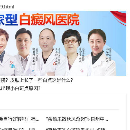
9.html
医院？皮肤上长了一些白点这是什么？
体出现小白斑点原因？
「白斑秋季会自行好转吗」福建泉州中科白癜风医院，提醒广大患者切勿抱有侥幸心理
“余热未散秋风渐起”✨泉州中科白癜风医院，夏秋交替，白癜风患者饮食要多留心