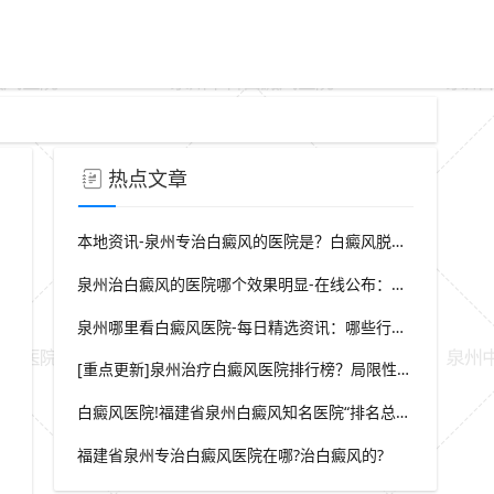
热点文章
本地资讯-泉州专治白癜风的医院是？白癜风脱屑是什么症状？
泉州治白癜风的医院哪个效果明显-在线公布：生活中哪些因素会诱发出白癜风
泉州哪里看白癜风医院-每日精选资讯：哪些行为会导致白癜风白斑在长
[重点更新]泉州治疗白癜风医院排行榜？局限性白癜风早期症状？
白癜风医院!福建省泉州白癜风知名医院“排名总榜公开”福建省泉州治白癜风那家医院较好“强势推荐”?
福建省泉州专治白癜风医院在哪?治白癜风的?