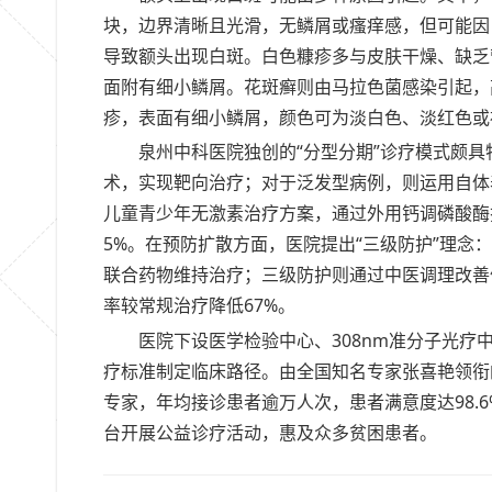
块，边界清晰且光滑，无鳞屑或瘙痒感，但可能因
导致额头出现白斑。白色糠疹多与皮肤干燥、缺乏
面附有细小鳞屑。花斑癣则由马拉色菌感染引起，
疹，表面有细小鳞屑，颜色可为淡白色、淡红色或
泉州中科医院独创的“分型分期”诊疗模式颇具
术，实现靶向治疗；对于泛发型病例，则运用自体
儿童青少年无激素治疗方案，通过外用钙调磷酸酶
5%。在预防扩散方面，医院提出“三级防护”理
联合药物维持治疗；三级防护则通过中医调理改善
率较常规治疗降低67%。
医院下设医学检验中心、308nm准分子光
疗标准制定临床路径。由全国知名专家张喜艳领衔
专家，年均接诊患者逾万人次，患者满意度达98.
台开展公益诊疗活动，惠及众多贫困患者。