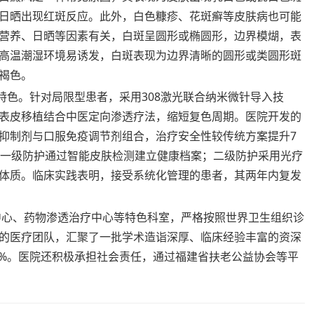
日晒出现红斑反应。此外，白色糠疹、花斑癣等皮肤病也可能
营养、日晒等因素有关，白斑呈圆形或椭圆形，边界模煳，表
高温潮湿环境易诱发，白斑表现为边界清晰的圆形或类圆形斑
褐色。
特色。针对局限型患者，采用308激光联合纳米微针导入技
表皮移植结合中医定向渗透疗法，缩短复色周期。医院开发的
抑制剂与口服免疫调节剂组合，治疗安全性较传统方案提升7
念：一级防护通过智能皮肤检测建立健康档案；二级防护采用光疗
体质。临床实践表明，接受系统化管理的患者，其两年内复发
疗中心、药物渗透治疗中心等特色科室，严格按照世界卫生组织诊
的医疗团队，汇聚了一批学术造诣深厚、临床经验丰富的资深
6%。医院还积极承担社会责任，通过福建省扶老公益协会等平