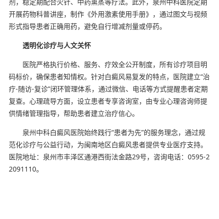
剂，稳定期配合火针、中药熏蒸等疗法。此外，泉州中科医院定期
开展药物科普讲座，制作《外用激素使用手册》，通过图文与视频
形式指导患者正确用药，避免自行增减剂量或停药。
透明化诊疗与人文关怀
医院严格执行价格、服务、疗效全公开制度，所有诊疗项目明
码标价，确保患者知情权。针对白癜风易复发的特点，医院建立“治
疗-随访-复诊”闭环管理体系，通过微信、电话等方式提醒患者定期
复查。心理疏导方面，设立患者专享咨询室，由专业心理咨询师提
供情绪管理指导，帮助患者建立治疗信心。
泉州中科白癜风医院始终践行“患者为先”的服务理念，通过规
范化诊疗与公益行动，为闽南地区白癜风患者提供专业医疗支持。
医院地址：泉州市丰泽区通港西街法金路29号，咨询电话：0595-2
2091110。