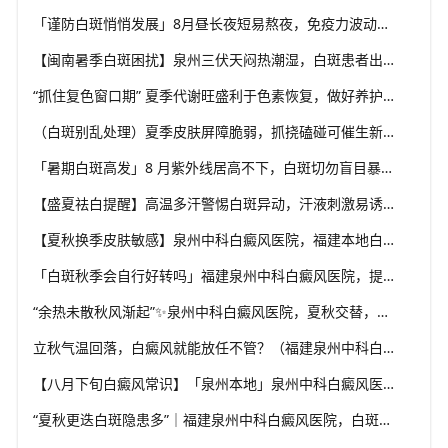
「谨防白斑悄悄发展」8月昼长夜短易熬夜，免疫力波动干扰黑素细胞，福建泉州中科白癜风医院教你安稳度过白癜风高发季
【闽南暑季白斑困扰】泉州三伏天闷热潮湿，白斑患者出汗后及时清洁，福建泉州中科白癜风医院解析夏季白斑诱因
“抓住复色窗口期” 夏季代谢旺盛利于色素恢复，做好养护结合规范干预，福建泉州中科白癜风医院助力白斑科学复色
（白斑别乱处理）夏季皮肤屏障脆弱，抓挠磕碰可催生新白斑，福建泉州中科白癜风医院科普盛夏白癜风防护小常识
「暑期白斑高发」8 月紫外线居高不下，白斑切勿盲目暴晒，福建泉州中科白癜风医院提醒做好科学防晒规避扩散风险
【盛夏祛白提醒】高温多汗警惕白斑异动，汗液刺激易诱发同形反应，福建泉州中科白癜风医院分享夏季白斑稳护要点
【夏秋换季皮肤敏感】泉州中科白癜风医院，福建本地白斑朋友，做好日常护理很关键
「白斑秋季会自行好转吗」福建泉州中科白癜风医院，提醒广大患者切勿抱有侥幸心理
“余热未散秋风渐起”✨泉州中科白癜风医院，夏秋交替，白癜风患者饮食要多留心
立秋气温回落，白癜风就能放任不管？（福建泉州中科白癜风医院）这些误区要避开
【八月下旬白癜风常识】「泉州本地」泉州中科白癜风医院，换季调适，守护皮肤健康状态
“夏秋更迭白斑隐患多”｜福建泉州中科白癜风医院，白斑出现变化，切莫盲目自行处理