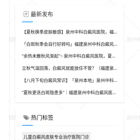
最新发布
【夏秋换季皮肤敏感】泉州中科白癜风医院，福建本地白斑朋友，做好日常护理很关键
「白斑秋季会自行好转吗」福建泉州中科白癜风医院，提醒广大患者切勿抱有侥幸心理
“余热未散秋风渐起”✨泉州中科白癜风医院，夏秋交替，白癜风患者饮食要多留心
立秋气温回落，白癜风就能放任不管？（福建泉州中科白癜风医院）这些误区要避开
【八月下旬白癜风常识】「泉州本地」泉州中科白癜风医院，换季调适，守护皮肤健康状态
“夏秋更迭白斑隐患多”｜福建泉州中科白癜风医院，白斑出现变化，切莫盲目自行处理
热门标签
儿童白癜风皮肤专业治疗医院门诊