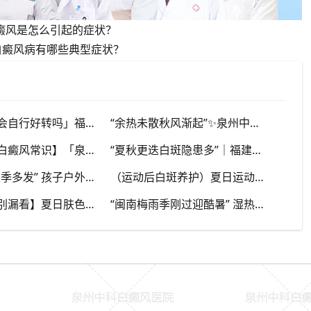
白癜风是怎么引起的症状？
白癜风病有哪些典型症状？
「白斑秋季会自行好转吗」福建泉州中科白癜风医院，提醒广大患者切勿抱有侥幸心理
“余热未散秋风渐起”✨泉州中科白癜风医院，夏秋交替，白癜风患者饮食要多留心
【八月下旬白癜风常识】「泉州本地」泉州中科白癜风医院，换季调适，守护皮肤健康状态
“夏秋更迭白斑隐患多”｜福建泉州中科白癜风医院，白斑出现变化，切莫盲目自行处理
“儿童白斑夏季多发” 孩子户外玩耍暴晒多，家长多留意皮肤变化，泉州中科白癜风医院浅谈孩童白斑相关护理
（运动后白斑养护）夏日运动出汗量大，白癜风人群运动需兼顾防晒与干爽，泉州中科白癜风医院分享运动注意点
【早期白斑别漏看】夏日肤色加深，浅色小白斑容易被忽略，泉州中科白癜风医院提示发现异常白斑尽早筛查
“闽南梅雨季刚过迎酷暑” 湿热交替，白斑容易出现波动，泉州中科白癜风医院讲解潮湿环境下白斑护理重点