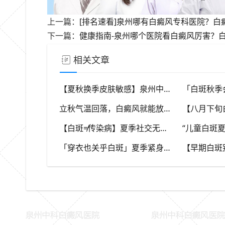
上一篇：
[排名速看]泉州哪有白癜风专科医院？
下一篇：
健康指南-泉州哪个医院看白癜风厉害？
相关文章
【夏秋换季皮肤敏感】泉州中科白癜风医院，福建本地白斑朋友，做好日常护理很关键
立秋气温回落，白癜风就能放任不管？（福建泉州中科白癜风医院）这些误区要避开
【白斑≠传染病】夏季社交无需刻意回避，消除对白斑的误解，泉州中科白癜风医院科普白癜风基础常识
「穿衣也关乎白斑」夏季紧身化纤衣物摩擦皮肤，容易触发同形反应，泉州中科白癜风医院推荐白斑人群穿搭选择