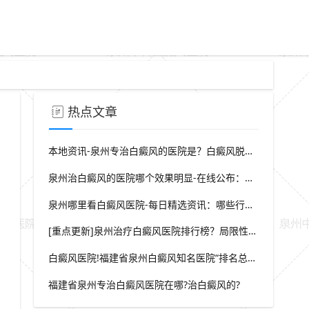
热点文章
本地资讯-泉州专治白癜风的医院是？白癜风脱屑是什么症状？
泉州治白癜风的医院哪个效果明显-在线公布：生活中哪些因素会诱发出白癜风
泉州哪里看白癜风医院-每日精选资讯：哪些行为会导致白癜风白斑在长
[重点更新]泉州治疗白癜风医院排行榜？局限性白癜风早期症状？
白癜风医院!福建省泉州白癜风知名医院“排名总榜公开”福建省泉州治白癜风那家医院较好“强势推荐”?
福建省泉州专治白癜风医院在哪?治白癜风的?