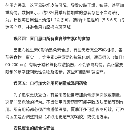
剂用力搓洗。这容易破坏皮肤屏障，导致皮肤干燥、敏感，甚至加
重病情。数据显示，约23%夏季病情加重的患者存在不当清洁行
为。建议每日用温水清洁1-2次即可，选择pH值温和（5.5-6.5）的
沐浴产品，并避免用力摩擦白斑区域。
误区四：盲目忌口所有富含维生素C的食物
因担心维生素C影响黑色素合成，有些患者完全不吃柑橘、番
茄等食物。事实上，维生素C是重要的抗氧化剂，适量摄入（每日1
00-200mg）有助于减轻氧化应激损伤，不会影响病情。真正需要
限制的是辛辣刺激性食物及酒精，这些可能影响微循环。
误区五：自行加大外用药剂量或滥用药物
为了追求更快复色，有些患者擅自增加药膏涂抹次数或剂量，
这是非常危险的行为。不当使用激素药膏可能导致皮肤萎缩等副作
用。所有用药都必须严格遵循医嘱，夏季汗多可能影响药效，可咨
询医生是否调整剂型（如改用更透气的凝胶）或使用方案。
安稳度夏的综合性建议