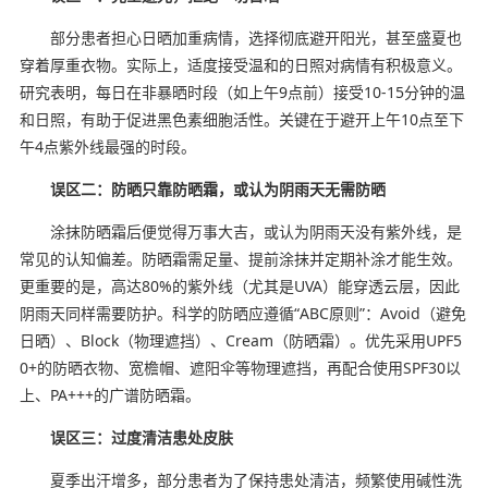
部分患者担心日晒加重病情，选择彻底避开阳光，甚至盛夏也
穿着厚重衣物。实际上，适度接受温和的日照对病情有积极意义。
研究表明，每日在非暴晒时段（如上午9点前）接受10-15分钟的温
和日照，有助于促进黑色素细胞活性。关键在于避开上午10点至下
午4点紫外线最强的时段。
误区二：防晒只靠防晒霜，或认为阴雨天无需防晒
涂抹防晒霜后便觉得万事大吉，或认为阴雨天没有紫外线，是
常见的认知偏差。防晒霜需足量、提前涂抹并定期补涂才能生效。
更重要的是，高达80%的紫外线（尤其是UVA）能穿透云层，因此
阴雨天同样需要防护。科学的防晒应遵循“ABC原则”：Avoid（避免
日晒）、Block（物理遮挡）、Cream（防晒霜）。优先采用UPF5
0+的防晒衣物、宽檐帽、遮阳伞等物理遮挡，再配合使用SPF30以
上、PA+++的广谱防晒霜。
误区三：过度清洁患处皮肤
夏季出汗增多，部分患者为了保持患处清洁，频繁使用碱性洗