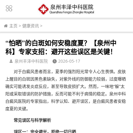
主页
>
健康资讯
>
“怕晒”的白斑如何安稳度夏？【泉州中
科】专家支招：避开这些误区是关键！
泉州丰泽中科医院
2026-05-17
对于白癜风患者而言，夏季的强烈阳光常令人心生畏惧。皮肤
上醒目的白斑因黑色素缺失，对紫外线的防御能力较弱，过度曝晒
确实可能诱发炎症反应，甚至导致皮损扩大。然而，一味地“躲”太
阳或采取错误的防护措施，反而可能不利于病情的稳定。泉州中科
白癜风医院的专家指出，科学认知、避开误区，是白癜风患者安稳
度夏的关键。
常见误区与科学解析
误区一：完全避光，拒绝一切日晒