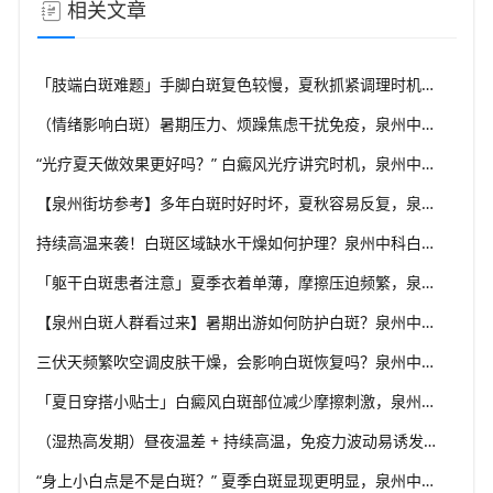
相关文章
「肢端白斑难题」手脚白斑复色较慢，夏秋抓紧调理时机，泉州中科白癜风医院分享肢端白斑改善思路
（情绪影响白斑）暑期压力、烦躁焦虑干扰免疫，泉州中科白癜风医院建议白癜风患者保持心态平稳
“光疗夏天做效果更好吗？” 白癜风光疗讲究时机，泉州中科白癜风医院科普不同白斑类型治疗思路
【泉州街坊参考】多年白斑时好时坏，夏秋容易反复，泉州中科白癜风医院分析白癜风反复发作诱因
持续高温来袭！白斑区域缺水干燥如何护理？泉州中科白癜风医院讲解白癜风人群夏日正确保湿方法
「躯干白斑患者注意」夏季衣着单薄，摩擦压迫频繁，泉州中科白癜风医院分享白癜风日常皮肤保护技巧
【泉州白斑人群看过来】暑期出游如何防护白斑？泉州中科白癜风医院整理白癜风外出全套防护方案
三伏天频繁吹空调皮肤干燥，会影响白斑恢复吗？泉州中科白癜风医院聊聊白癜风肌肤保湿重点
「夏日穿搭小贴士」白癜风白斑部位减少摩擦刺激，泉州中科白癜风医院建议优选宽松透气棉质衣物
（湿热高发期）昼夜温差 + 持续高温，免疫力波动易诱发白癜风，泉州中科白癜风医院分享调理小技巧
“身上小白点是不是白斑？” 夏季白斑显现更明显，泉州中科白癜风医院教你初步辨别白癜风皮损特征