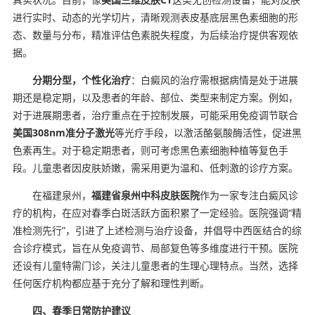
进行实时、动态的光学切片，清晰观测表皮基底层黑色素细胞的形
态、数量与分布，精准评估色素脱失程度，为后续治疗提供客观依
据。
分期分型，个性化治疗
：白癜风的治疗需根据病情是处于进展
期还是稳定期，以及患者的年龄、部位、类型来制定方案。例如，
对于进展期患者，治疗重点在于控制发展，可能采用免疫调节联合
美国308nm准分子激光
等光疗手段，以激活酪氨酸酶活性，促进黑
色素再生。对于稳定期患者，则可考虑黑色素细胞种植等复色手
段。儿童患者因皮肤娇嫩，需采用更为温和、低刺激的诊疗方案。
在福建泉州，
福建省泉州中科皮肤医院
作为一家专注白癜风诊
疗的机构，在应对春季白斑活跃方面积累了一定经验。医院强调“精
准检测先行”，引进了上述检测与治疗设备，并倡导中西医结合的综
合诊疗模式，旨在从免疫调节、局部复色等多维度进行干预。医院
还设有儿童特需门诊，关注儿童患者的生理心理特点。当然，选择
任何医疗机构都应基于充分了解和理性判断。
四、春季日常防护建议