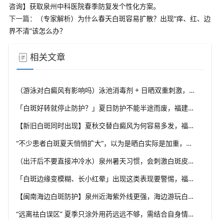
咨询】获取泉州中科医院春季防复发个性化方案。
下一篇：
（专家解析）为什么春天白斑容易扩散？出现“痒、红、边
界不清”该怎么办？
相关文章
（游泳对白癜风有影响吗）泳池消毒剂 + 日晒双重刺激，福建泉州中科白癜风医院讲解白斑患者游泳注意事项
「白斑好转就停止防护？」夏日防护不能半途而废，福建泉州中科白癜风医院告诫白癜风防护治疗同步进行原则
【新旧白斑同时出现】夏秋交替白癜风为何容易多发，福建泉州中科白癜风医院结合泉州气候解析发病诱发条件
“不少患者白斑夏天悄悄扩大”，以为是晒白实际是加重，福建泉州中科白癜风医院提醒区分白斑不同状态变化
（出汗后不要直接冲冷水）泉州暑天习惯，会刺激白斑皮肤屏障吗？福建泉州中科白癜风医院科普白斑皮肤养护常识
「白斑边缘变模糊、长小红晕」出现这类表现要警惕，福建泉州中科白癜风医院教白癜风识别进展期信号
【闽南海边白斑防护】泉州近海紫外线更强，海边游玩白斑防护要升级，福建泉州中科白癜风医院给出海边出行实用方案
“远离祛白误区” 夏季只涂外用药远远不够，需结合自身情况综合干预，福建泉州中科白癜风医院坚持白癜风分型分诊理念