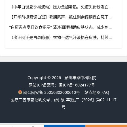
（中年白斑夏季易波动）压力叠加暑热，免疫失衡诱发白斑变化，福建泉州中科白癜风医院科普成人白癜风夏季管理思路
【开学前抓紧调白斑】暑期尾声，抓住剩余假期做白斑干预，福建泉州中科白癜风医院助力学生群体从容应对校园生活
“白斑患者夏日饮食提示” 清淡调理辅助皮肤状态，减少刺激类食物，福建泉州中科白癜风医院分享白癜风夏季饮食科普
（出汗闷汗是白斑隐患）衣物不透气汗液捂在皮肤，持续刺激患处，福建泉州中科白癜风医院解析夏季白癜风穿衣学问
Copyright © 2026
泉州丰泽中科医院
网站ICP备案号：闽ICP备16024177号
闽公网安备 35050302000610号
站点地图
FAQ
医疗广告审查证明文号：(闽-泉-丰)医广【2026】第02-11-17
号