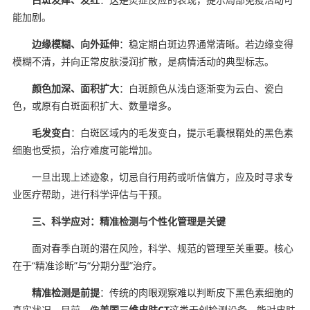
能加剧。
边缘模糊、向外延伸
：稳定期白斑边界通常清晰。若边缘变得
模糊不清，并向正常皮肤浸润扩散，是病情活动的典型标志。
颜色加深、面积扩大
：白斑颜色从浅白逐渐变为云白、瓷白
色，或原有白斑面积扩大、数量增多。
毛发变白
：白斑区域内的毛发变白，提示毛囊根鞘处的黑色素
细胞也受损，治疗难度可能增加。
一旦出现上述迹象，切忌自行用药或听信偏方，应及时寻求专
业医疗帮助，进行科学评估与干预。
三、科学应对：精准检测与个性化管理是关键
面对春季白斑的潜在风险，科学、规范的管理至关重要。核心
在于“精准诊断”与“分期分型”治疗。
精准检测是前提
：传统的肉眼观察难以判断皮下黑色素细胞的
真实状况。目前，像
美国三维皮肤CT
这类无创检测设备，能对皮肤