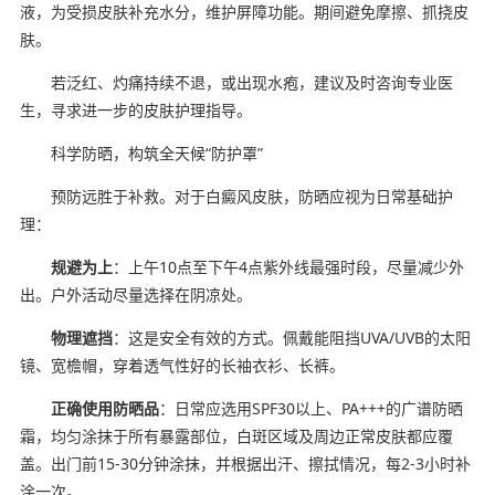
液，为受损皮肤补充水分，维护屏障功能。期间避免摩擦、抓挠皮
肤。
若泛红、灼痛持续不退，或出现水疱，建议及时咨询专业医
生，寻求进一步的皮肤护理指导。
科学防晒，构筑全天候“防护罩”
预防远胜于补救。对于白癜风皮肤，防晒应视为日常基础护
理：
规避为上
：上午10点至下午4点紫外线最强时段，尽量减少外
出。户外活动尽量选择在阴凉处。
物理遮挡
：这是安全有效的方式。佩戴能阻挡UVA/UVB的太阳
镜、宽檐帽，穿着透气性好的长袖衣衫、长裤。
正确使用防晒品
：日常应选用SPF30以上、PA+++的广谱防晒
霜，均匀涂抹于所有暴露部位，白斑区域及周边正常皮肤都应覆
盖。出门前15-30分钟涂抹，并根据出汗、擦拭情况，每2-3小时补
涂一次。