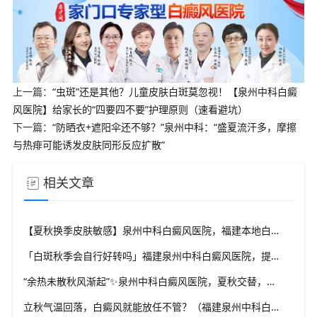
上一篇：
“虫斑”还是其他？儿童皮肤白斑莫忽视！【泉州中科白癜
风医院】给家长的“四要四不要”护理原则（速看避坑）
下一篇：
“防晒衣+遮阳伞还不够？”泉州中科：“盛夏流汗多，摩擦
与热痱可能诱发皮肤同形反应扩散”
相关文章
【夏秋换季皮肤敏感】泉州中科白癜风医院，福建本地白斑朋友，做好日常护理很关键
「白斑秋季会自行好转吗」福建泉州中科白癜风医院，提醒广大患者切勿抱有侥幸心理
“余热未散秋风渐起”✨泉州中科白癜风医院，夏秋交替，白癜风患者饮食要多留心
立秋气温回落，白癜风就能放任不管？（福建泉州中科白癜风医院）这些误区要避开