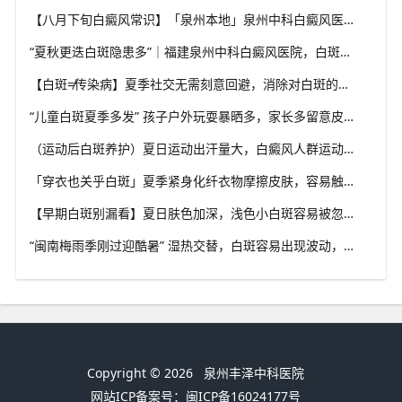
【八月下旬白癜风常识】「泉州本地」泉州中科白癜风医院，换季调适，守护皮肤健康状态
“夏秋更迭白斑隐患多”｜福建泉州中科白癜风医院，白斑出现变化，切莫盲目自行处理
【白斑≠传染病】夏季社交无需刻意回避，消除对白斑的误解，泉州中科白癜风医院科普白癜风基础常识
“儿童白斑夏季多发” 孩子户外玩耍暴晒多，家长多留意皮肤变化，泉州中科白癜风医院浅谈孩童白斑相关护理
（运动后白斑养护）夏日运动出汗量大，白癜风人群运动需兼顾防晒与干爽，泉州中科白癜风医院分享运动注意点
「穿衣也关乎白斑」夏季紧身化纤衣物摩擦皮肤，容易触发同形反应，泉州中科白癜风医院推荐白斑人群穿搭选择
【早期白斑别漏看】夏日肤色加深，浅色小白斑容易被忽略，泉州中科白癜风医院提示发现异常白斑尽早筛查
“闽南梅雨季刚过迎酷暑” 湿热交替，白斑容易出现波动，泉州中科白癜风医院讲解潮湿环境下白斑护理重点
Copyright © 2026
泉州丰泽中科医院
网站ICP备案号：闽ICP备16024177号