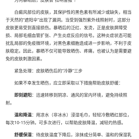
白癜风部位的皮肤，其保护性的黑色素有所减少或缺失，相当
于天然的“遮阳伞”出现了漏洞。当受到强烈紫外线照射时，这部分
皮肤更易受到直接损伤。暴晒后的泛红、发烫，正是皮肤屏障受
损、局部毛细血管扩张、产生炎症反应的信号。这种炎症状态可能
扰乱局部的免疫微环境，对黑色素细胞造成进一步影响，不利于皮
肤稳定。因此，暴晒不仅可能导致晒伤、疼痛，也被认为是需要避
免的皮肤刺激因素。
紧急处理：皮肤晒伤后的“冷静”三步
如果不幸发生晒伤，应立即采取以下措施帮助皮肤舒缓：
即刻避阳
：迅速转移到阴凉、通风的室内环境，避免持续照
射。
温和降温
：用凉水（非冰水）浸湿毛巾，轻轻冷敷晒红部位，
每次10-15分钟。可多次进行，以帮助皮肤降温，减轻灼热感。
舒缓保湿
：待皮肤温度下降后，涂抹成分简单、温和的保湿乳