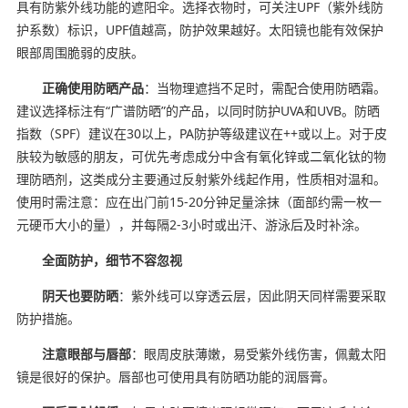
具有防紫外线功能的遮阳伞。选择衣物时，可关注UPF（紫外线防
护系数）标识，UPF值越高，防护效果越好。太阳镜也能有效保护
眼部周围脆弱的皮肤。
正确使用防晒产品
：当物理遮挡不足时，需配合使用防晒霜。
建议选择标注有“广谱防晒”的产品，以同时防护UVA和UVB。防晒
指数（SPF）建议在30以上，PA防护等级建议在++或以上。对于皮
肤较为敏感的朋友，可优先考虑成分中含有氧化锌或二氧化钛的物
理防晒剂，这类成分主要通过反射紫外线起作用，性质相对温和。
使用时需注意：应在出门前15-20分钟足量涂抹（面部约需一枚一
元硬币大小的量），并每隔2-3小时或出汗、游泳后及时补涂。
全面防护，细节不容忽视
阴天也要防晒
：紫外线可以穿透云层，因此阴天同样需要采取
防护措施。
注意眼部与唇部
：眼周皮肤薄嫩，易受紫外线伤害，佩戴太阳
镜是很好的保护。唇部也可使用具有防晒功能的润唇膏。