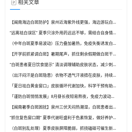
相关文章
【闽南海边白斑防护】泉州近海紫外线更强，海边游玩白斑防护要升级，福建泉州中科白癜风医院给出海边出行实用方案
“远离祛白误区” 夏季只涂外用药远远不够，需结合自身情况综合干预，福建泉州中科白癜风医院坚持白癜风分型分诊理念
（中年白斑夏季易波动）压力叠加暑热，免疫失衡诱发白斑变化，福建泉州中科白癜风医院科普成人白癜风夏季管理思路
【开学前抓紧调白斑】暑期尾声，抓住剩余假期做白斑干预，福建泉州中科白癜风医院助力学生群体从容应对校园生活
“白斑患者夏日饮食提示” 清淡调理辅助皮肤状态，减少刺激类食物，福建泉州中科白癜风医院分享白癜风夏季饮食科普
（出汗闷汗是白斑隐患）衣物不透气汗液捂在皮肤，持续刺激患处，福建泉州中科白癜风医院解析夏季白癜风穿衣学问
「夏日祛白黄金窗口」皮肤循环代谢加快，科学干预有助复色，福建泉州中科白癜风医院提醒把握白癜风诊疗有利时机
「谨防白斑悄悄发展」8月昼长夜短易熬夜，免疫力波动干扰黑素细胞，福建泉州中科白癜风医院教你安稳度过白癜风高发季
【闽南暑季白斑困扰】泉州三伏天闷热潮湿，白斑患者出汗后及时清洁，福建泉州中科白癜风医院解析夏季白斑诱因
“抓住复色窗口期” 夏季代谢旺盛利于色素恢复，做好养护结合规范干预，福建泉州中科白癜风医院助力白斑科学复色
（白斑别乱处理）夏季皮肤屏障脆弱，抓挠磕碰可催生新白斑，福建泉州中科白癜风医院科普盛夏白癜风防护小常识