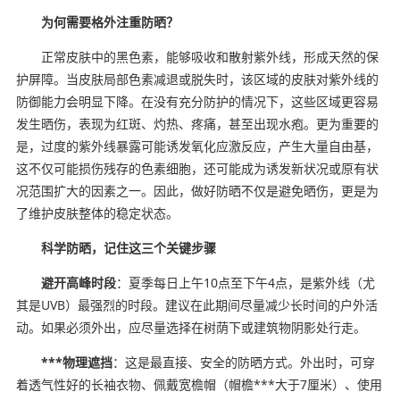
为何需要格外注重防晒？
正常皮肤中的黑色素，能够吸收和散射紫外线，形成天然的保
护屏障。当皮肤局部色素减退或脱失时，该区域的皮肤对紫外线的
防御能力会明显下降。在没有充分防护的情况下，这些区域更容易
发生晒伤，表现为红斑、灼热、疼痛，甚至出现水疱。更为重要的
是，过度的紫外线暴露可能诱发氧化应激反应，产生大量自由基，
这不仅可能损伤残存的色素细胞，还可能成为诱发新状况或原有状
况范围扩大的因素之一。因此，做好防晒不仅是避免晒伤，更是为
了维护皮肤整体的稳定状态。
科学防晒，记住这三个关键步骤
避开高峰时段
：夏季每日上午10点至下午4点，是紫外线（尤
其是UVB）最强烈的时段。建议在此期间尽量减少长时间的户外活
动。如果必须外出，应尽量选择在树荫下或建筑物阴影处行走。
***物理遮挡
：这是最直接、安全的防晒方式。外出时，可穿
着透气性好的长袖衣物、佩戴宽檐帽（帽檐***大于7厘米）、使用