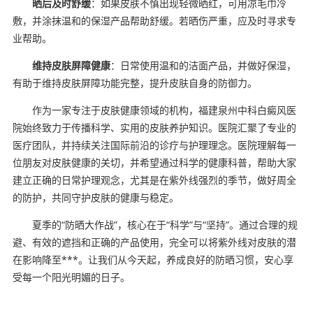
晒后及时舒缓
：如果皮肤不慎出现轻微晒红，可用凉毛巾冷
敷，并涂抹温和的保湿产品帮助舒缓。若晒伤严重，应及时寻求专
业帮助。
维持皮肤屏障健康
：日常使用温和的洁面产品，并做好保湿，
有助于维持皮肤屏障功能完整，提升皮肤自身的防御力。
作为一家专注于皮肤健康领域的机构，福建泉州中科白癜风医
院始终致力于传播科学、实用的皮肤养护知识。医院汇聚了专业的
医疗团队，并持续关注国际前沿的诊疗与护理理念。医院理解每一
位朋友对皮肤健康的关切，并希望通过科学的健康科普，帮助大家
建立正确的日常护理观念，尤其是在紫外线强烈的季节，做好周全
的防护，共同守护皮肤的健康与稳定。
夏季的“防晒大作战”，核心在于“科学”与“坚持”。通过合理的规
避、有效的遮挡和正确的产品使用，完全可以将紫外线对皮肤的潜
在影响降至***。让我们从今天起，养成良好的防晒习惯，安心享
受每一个阳光明媚的日子。