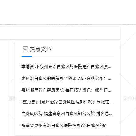
热点文章
本地资讯-泉州专治白癜风的医院是？白癜风脱屑是什么症状？
泉州治白癜风的医院哪个效果明显-在线公布：生活中哪些因素会诱发出白癜风
泉州哪里看白癜风医院-每日精选资讯：哪些行为会导致白癜风白斑在长
[重点更新]泉州治疗白癜风医院排行榜？局限性白癜风早期症状？
白癜风医院!福建省泉州白癜风知名医院“排名总榜公开”福建省泉州治白癜风那家医院较好“强势推荐”?
福建省泉州专治白癜风医院在哪?治白癜风的?