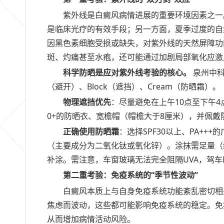
紫外线是白癜风病情进展的重要环境因素之一。
是临床光疗的有效手段；另一方面，夏季过度的自
因黑色素细胞受损或缺失，对紫外线的天然屏障功
斑、灼痛甚至水疱，还可能通过加剧局部氧化应激
科学防晒是应对紫外线考验的核心。
泉州中科
（避开）、Block（遮挡）、Cream（防晒霜）。
物理遮挡优先
：尽量避免在上午10点至下午4
0+的防晒衣、宽檐帽（帽檐大于8厘米），并佩戴
正确使用防晒霜
：选择SPF30以上、PA+
（主要成分为二氧化钛或氧化锌）。涂抹需足量（约
补涂。需注意，车窗玻璃无法完全阻隔UVA，驾
第二重考验：免疫系统的“季节性波动”
白癜风本质上与自身免疫系统功能紊乱密切相
焦虑而波动，这些都可能影响免疫系统的稳定。免
从而增加病情活动风险。