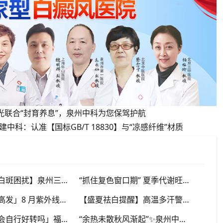
光联合“封育养息”，泉州中科为您保驾护航
科：认准【国标GB/T 18830】与“凉感纤维”材质
【闽南暑季白斑困扰】泉州三伏天闷热潮湿，白斑患者出汗后及时清洁，福建泉州中科白癜风医院解析夏季白斑诱因
“抓住复色窗口期” 夏季代谢旺盛利于色素恢复，做好养护结合规范干预，福建泉州中科白癜风医院助力白斑科学复色
「暑期白斑高发」8 月紫外线居高不下，白斑切勿盲目暴晒，福建泉州中科白癜风医院提醒做好科学防晒规避扩散风险
【盛夏祛白提醒】高温多汗警惕白斑异动，汗液刺激易诱发同形反应，福建泉州中科白癜风医院分享夏季白斑稳护要点
「白斑秋季会自行好转吗」福建泉州中科白癜风医院，提醒广大患者切勿抱有侥幸心理
“余热未散秋风渐起”✨泉州中科白癜风医院，夏秋交替，白癜风患者饮食要多留心