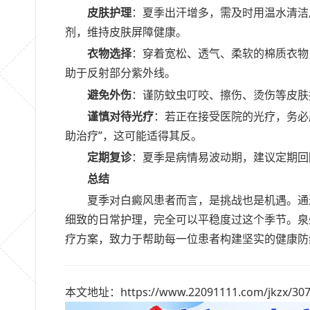
皮肤护理
：夏季出汗增多，需及时用温水清洁
剂，维持皮肤屏障健康。
衣物选择
：穿着宽松、透气、柔软的棉质衣物
助于反射部分紫外线。
避免外伤
：谨防蚊虫叮咬、擦伤、烫伤等皮肤
谨慎对待光疗
：若正在接受医院的光疗，务必
助治疗”，这可能适得其反。
定期复诊
：夏季是病情易波动期，建议定期回
总结
夏季对白癜风患者而言，是挑战也是机遇。通
细致的日常护理，完全可以平稳度过这个季节。泉
疗方案，致力于帮助每一位患者构建坚实的健康防
本文地址：https://www.22091111.com/jkzx/307