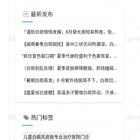
最新发布
「谨防白斑悄悄发展」8月昼长夜短易熬夜，免疫力波动干扰黑素细胞，福建泉州中科白癜风医院教你安稳度过白癜风高发季
【闽南暑季白斑困扰】泉州三伏天闷热潮湿，白斑患者出汗后及时清洁，福建泉州中科白癜风医院解析夏季白斑诱因
“抓住复色窗口期” 夏季代谢旺盛利于色素恢复，做好养护结合规范干预，福建泉州中科白癜风医院助力白斑科学复色
（白斑别乱处理）夏季皮肤屏障脆弱，抓挠磕碰可催生新白斑，福建泉州中科白癜风医院科普盛夏白癜风防护小常识
「暑期白斑高发」8 月紫外线居高不下，白斑切勿盲目暴晒，福建泉州中科白癜风医院提醒做好科学防晒规避扩散风险
【盛夏祛白提醒】高温多汗警惕白斑异动，汗液刺激易诱发同形反应，福建泉州中科白癜风医院分享夏季白斑稳护要点
热门标签
儿童白癜风皮肤专业治疗医院门诊