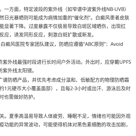
一方面，特定波段的紫外线（如窄谱中波紫外线NB-UVB）
然日光暴晒则可能成为病情加重的“催化剂”。白癜风患者皮肤
能显著下降。过度暴露不仅极易导致白斑区域晒伤，出现红
反应，诱发同形反应，刺激白斑扩散或新发。
白癜风医院专家团队建议，防晒应遵循“ABC原则”：Avoid
点紫外线最强时段进行长时间户外活动。外出时，应穿戴UPF5
防紫外线太阳镜。
++的广谱防晒产品，并优先考虑成分温和、低敏配方的物理防晒霜
1元硬币大小覆盖面部），且每2-3小时或出汗、游泳后及时
车时也需做好防护。
关。夏季高温易导致人体疲劳、睡眠不足，情绪也可能因外观
疫功能的异常波动，可能使得机体对黑色素细胞的攻击加剧，