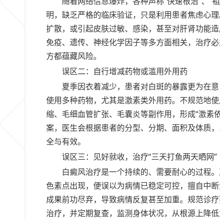
随着网络信息爆炸，各种声称“快速根治”、“
明，缺乏严格的临床验证，只是利用患者焦虑心理
扩散，或引起皮肤过敏、感染，甚至对肝肾功能造
免疫、遗传、神经化学因子等多方面相关，治疗必
方都蕴藏风险。
误区二：自行增减药物或滥用外用药
夏季因衣着减少，患者对白斑的暴露更为在意
使用多种药物，尤其是激素类外用药。不规范地使
缩、毛细血管扩张、毛囊炎等副作用，形成“激素
案，医生会根据患者的分型、分期、面积及体质，
全与有效。
误区三：见好就收，治疗“三天打鱼两天晒网”
白癜风治疗是一个持续的、需要耐心的过程。
色素点出现，便误以为病情已稳定可控，擅自中断
成果前功尽弃，导致病情反复甚至加重。规范诊疗
治疗，并定期复查，监测身体状况，从根源上降低