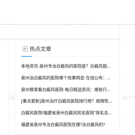
热点文章
本地资讯-泉州专治白癜风的医院是？白癜风脱屑是什么症状？
泉州治白癜风的医院哪个效果明显-在线公布：生活中哪些因素会诱发出白癜风
泉州哪里看白癜风医院-每日精选资讯：哪些行为会导致白癜风白斑在长
[重点更新]泉州治疗白癜风医院排行榜？局限性白癜风早期症状？
白癜风医院!福建省泉州白癜风知名医院“排名总榜公开”福建省泉州治白癜风那家医院较好“强势推荐”?
福建省泉州专治白癜风医院在哪?治白癜风的?