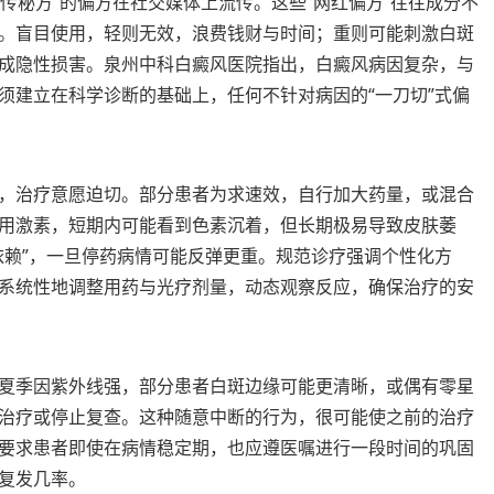
祖传秘方”的偏方在社交媒体上流传。这些“网红偏方”往往成分不
。盲目使用，轻则无效，浪费钱财与时间；重则可能刺激白斑
成隐性损害。泉州中科白癜风医院指出，白癜风病因复杂，与
须建立在科学诊断的基础上，任何不针对病因的“一刀切”式偏
，治疗意愿迫切。部分患者为求速效，自行加大药量，或混合
用激素，短期内可能看到色素沉着，但长期极易导致皮肤萎
依赖”，一旦停药病情可能反弹更重。规范诊疗强调个性化方
系统性地调整用药与光疗剂量，动态观察反应，确保治疗的安
夏季因紫外线强，部分患者白斑边缘可能更清晰，或偶有零星
治疗或停止复查。这种随意中断的行为，很可能使之前的治疗
要求患者即使在病情稳定期，也应遵医嘱进行一段时间的巩固
复发几率。