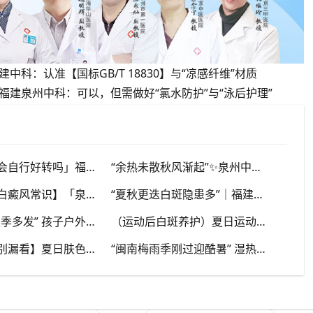
科：认准【国标GB/T 18830】与“凉感纤维”材质
建泉州中科：可以，但需做好“氯水防护”与“泳后护理”
「白斑秋季会自行好转吗」福建泉州中科白癜风医院，提醒广大患者切勿抱有侥幸心理
“余热未散秋风渐起”✨泉州中科白癜风医院，夏秋交替，白癜风患者饮食要多留心
【八月下旬白癜风常识】「泉州本地」泉州中科白癜风医院，换季调适，守护皮肤健康状态
“夏秋更迭白斑隐患多”｜福建泉州中科白癜风医院，白斑出现变化，切莫盲目自行处理
“儿童白斑夏季多发” 孩子户外玩耍暴晒多，家长多留意皮肤变化，泉州中科白癜风医院浅谈孩童白斑相关护理
（运动后白斑养护）夏日运动出汗量大，白癜风人群运动需兼顾防晒与干爽，泉州中科白癜风医院分享运动注意点
【早期白斑别漏看】夏日肤色加深，浅色小白斑容易被忽略，泉州中科白癜风医院提示发现异常白斑尽早筛查
“闽南梅雨季刚过迎酷暑” 湿热交替，白斑容易出现波动，泉州中科白癜风医院讲解潮湿环境下白斑护理重点