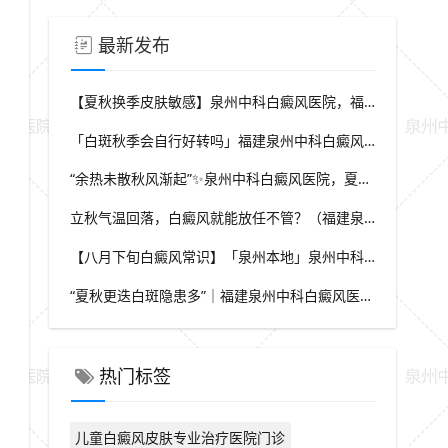
最新发布
【夏秋换季皮肤敏感】泉州中科白癜风医院，福建本地白斑朋友，做好日常护理很关键
「白斑秋季会自行好转吗」福建泉州中科白癜风医院，提醒广大患者切勿抱有侥幸心理
“余热未散秋风渐起”✨泉州中科白癜风医院，夏秋交替，白癜风患者饮食要多留心
立秋气温回落，白癜风就能放任不管？（福建泉州中科白癜风医院）这些误区要避开
【八月下旬白癜风常识】「泉州本地」泉州中科白癜风医院，换季调适，守护皮肤健康状态
“夏秋更迭白斑隐患多”｜福建泉州中科白癜风医院，白斑出现变化，切莫盲目自行处理
热门标签
儿童白癜风皮肤专业治疗医院门诊