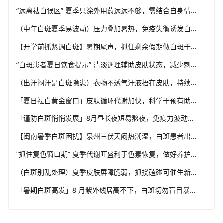
“远离祛白误区” 夏季只涂外用药远远不够，需结合自身情况综合干预，福建泉州中科白癜风医院坚持白癜风分型分诊理念
（中年白斑夏季易波动）压力叠加暑热，免疫失衡诱发白斑变化，福建泉州中科白癜风医院科普成人白癜风夏季管理思路
【开学前抓紧调白斑】暑期尾声，抓住剩余假期做白斑干预，福建泉州中科白癜风医院助力学生群体从容应对校园生活
“白斑患者夏日饮食提示” 清淡调理辅助皮肤状态，减少刺激类食物，福建泉州中科白癜风医院分享白癜风夏季饮食科普
（出汗闷汗是白斑隐患）衣物不透气汗液捂在皮肤，持续刺激患处，福建泉州中科白癜风医院解析夏季白癜风穿衣学问
「夏日祛白黄金窗口」皮肤循环代谢加快，科学干预有助复色，福建泉州中科白癜风医院提醒把握白癜风诊疗有利时机
「谨防白斑悄悄发展」8月昼长夜短易熬夜，免疫力波动干扰黑素细胞，福建泉州中科白癜风医院教你安稳度过白癜风高发季
【闽南暑季白斑困扰】泉州三伏天闷热潮湿，白斑患者出汗后及时清洁，福建泉州中科白癜风医院解析夏季白斑诱因
“抓住复色窗口期” 夏季代谢旺盛利于色素恢复，做好养护结合规范干预，福建泉州中科白癜风医院助力白斑科学复色
（白斑别乱处理）夏季皮肤屏障脆弱，抓挠磕碰可催生新白斑，福建泉州中科白癜风医院科普盛夏白癜风防护小常识
「暑期白斑高发」8 月紫外线居高不下，白斑切勿盲目暴晒，福建泉州中科白癜风医院提醒做好科学防晒规避扩散风险