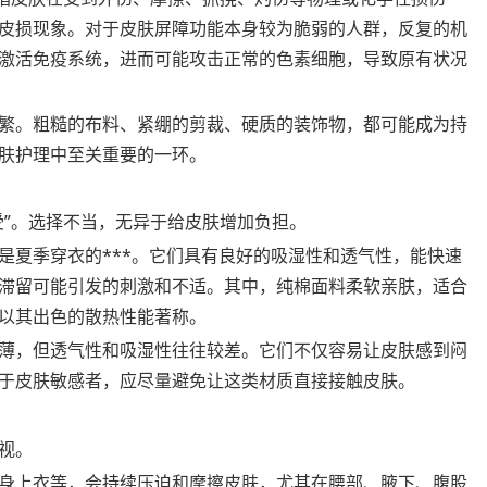
皮损现象。对于皮肤屏障功能本身较为脆弱的人群，反复的机
激活免疫系统，进而可能攻击正常的色素细胞，导致原有状况
繁。粗糙的布料、紧绷的剪裁、硬质的装饰物，都可能成为持
肤护理中至关重要的一环。
受”。选择不当，无异于给皮肤增加负担。
是夏季穿衣的***。它们具有良好的吸湿性和透气性，能快速
滞留可能引发的刺激和不适。其中，纯棉面料柔软亲肤，适合
以其出色的散热性能著称。
薄，但透气性和吸湿性往往较差。它们不仅容易让皮肤感到闷
于皮肤敏感者，应尽量避免让这类材质直接接触皮肤。
视。
身上衣等，会持续压迫和摩擦皮肤，尤其在腰部、腋下、腹股