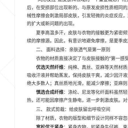
后，在受损部位出现新的、与原发皮损性质相同的
械性摩擦会刺激局部皮肤，引发轻微的炎症反应，
的扩大或新问题的出现。
夏季高温多汗，皮肤与衣物的接触更为紧密频
续的摩擦源。因此，有意识地避免摩擦，是夏季皮
二、 面料选择：亲肤透气是第一原则
衣物的材质直接决定了与皮肤接触的“第一感
优选天然纤维
：纯棉、真丝、亚麻等天然材质
吸收汗液并帮助蒸发，保持皮肤干爽，减少因汗液
绝大多数人；真丝质地光滑，能减少摩擦；亚麻则
慎选合成纤维
：涤纶、尼龙等化纤面料虽然轻
热，还可能因摩擦产生静电，进一步刺激皮肤。对
三、 款式剪裁：给皮肤留出呼吸空间
除了材质，衣物的版型和细节设计同样不容忽
宽松优于紧身
：紧身衣物，如紧身牛仔裤、束