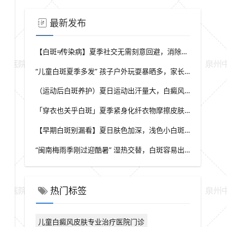
最新发布
【白斑≠传染病】夏季社交无需刻意回避，消除对白斑的误解，泉州中科白癜风医院科普白癜风基础常识
“儿童白斑夏季多发” 孩子户外玩耍暴晒多，家长多留意皮肤变化，泉州中科白癜风医院浅谈孩童白斑相关护理
（运动后白斑养护）夏日运动出汗量大，白癜风人群运动需兼顾防晒与干爽，泉州中科白癜风医院分享运动注意点
「穿衣也关乎白斑」夏季紧身化纤衣物摩擦皮肤，容易触发同形反应，泉州中科白癜风医院推荐白斑人群穿搭选择
【早期白斑别漏看】夏日肤色加深，浅色小白斑容易被忽略，泉州中科白癜风医院提示发现异常白斑尽早筛查
“闽南梅雨季刚过迎酷暑” 湿热交替，白斑容易出现波动，泉州中科白癜风医院讲解潮湿环境下白斑护理重点
热门标签
儿童白癜风皮肤专业治疗医院门诊