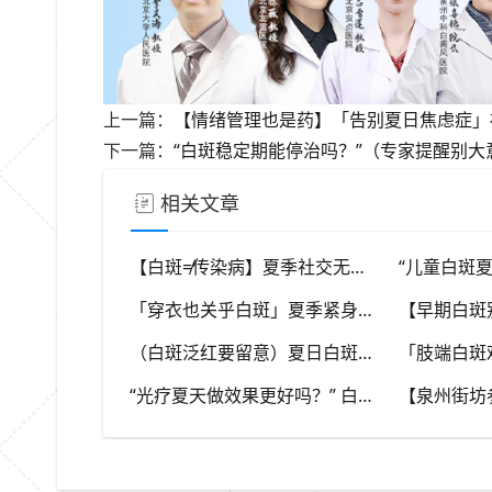
上一篇：
【情绪管理也是药】「告别夏日焦虑症」
下一篇：
“白斑稳定期能停治吗？”（专家提醒别
相关文章
【白斑≠传染病】夏季社交无需刻意回避，消除对白斑的误解，泉州中科白癜风医院科普白癜风基础常识
「穿衣也关乎白斑」夏季紧身化纤衣物摩擦皮肤，容易触发同形反应，泉州中科白癜风医院推荐白斑人群穿搭选择
（白斑泛红要留意）夏日白斑发红不一定代表好转，存在多种可能性，泉州中科白癜风医院教你辨别白斑异常信号
“光疗夏天做效果更好吗？” 白癜风光疗讲究时机，泉州中科白癜风医院科普不同白斑类型治疗思路