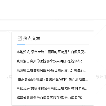
热点文章
本地资讯-泉州专治白癜风的医院是？白癜风脱屑是什么症状？
泉州治白癜风的医院哪个效果明显-在线公布：生活中哪些因素会诱发出白癜风
泉州哪里看白癜风医院-每日精选资讯：哪些行为会导致白癜风白斑在长
[重点更新]泉州治疗白癜风医院排行榜？局限性白癜风早期症状？
白癜风医院!福建省泉州白癜风知名医院“排名总榜公开”福建省泉州治白癜风那家医院较好“强势推荐”?
福建省泉州专治白癜风医院在哪?治白癜风的?