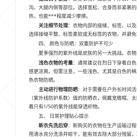
沟、大腿内侧等部位。选择宽松、合身而非紧裹的
热，也能***程度减少摩擦。
关注细节处理
：衣物内部的接缝、标签、以及
选择接缝平整、标签柔软或无标签的衣物，并避免
四、 颜色与防晒：双重防护不可少
夏季强烈的紫外线是皮肤的另一大挑战。衣物
浅色衣物的考量
：通常建议在烈日下穿着白色
感更凉爽。但需注意，一些浅色、尤其是白色的棉
色衣物防晒。
主动进行物理防晒
：对于需要在户外长时间活
（紫外线防护系数）值的防晒衣，佩戴宽檐帽、太阳
着只有1/50的紫外线能穿透织物。
五、 日常护理贴心提示
新衣先洗后穿
：新购买的衣物在生产运输过程
用清水充分洗涤并晾干，能有效去除大部分残留，