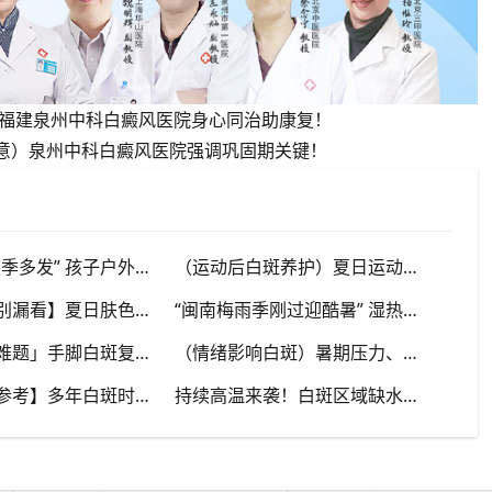
福建泉州中科白癜风医院身心同治助康复！
大意）泉州中科白癜风医院强调巩固期关键！
“儿童白斑夏季多发” 孩子户外玩耍暴晒多，家长多留意皮肤变化，泉州中科白癜风医院浅谈孩童白斑相关护理
（运动后白斑养护）夏日运动出汗量大，白癜风人群运动需兼顾防晒与干爽，泉州中科白癜风医院分享运动注意点
【早期白斑别漏看】夏日肤色加深，浅色小白斑容易被忽略，泉州中科白癜风医院提示发现异常白斑尽早筛查
“闽南梅雨季刚过迎酷暑” 湿热交替，白斑容易出现波动，泉州中科白癜风医院讲解潮湿环境下白斑护理重点
「肢端白斑难题」手脚白斑复色较慢，夏秋抓紧调理时机，泉州中科白癜风医院分享肢端白斑改善思路
（情绪影响白斑）暑期压力、烦躁焦虑干扰免疫，泉州中科白癜风医院建议白癜风患者保持心态平稳
【泉州街坊参考】多年白斑时好时坏，夏秋容易反复，泉州中科白癜风医院分析白癜风反复发作诱因
持续高温来袭！白斑区域缺水干燥如何护理？泉州中科白癜风医院讲解白癜风人群夏日正确保湿方法