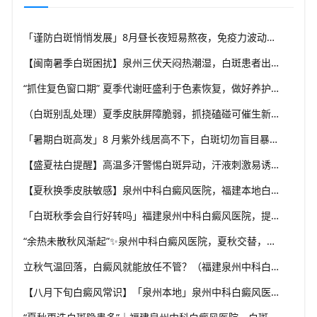
「谨防白斑悄悄发展」8月昼长夜短易熬夜，免疫力波动干扰黑素细胞，福建泉州中科白癜风医院教你安稳度过白癜风高发季
【闽南暑季白斑困扰】泉州三伏天闷热潮湿，白斑患者出汗后及时清洁，福建泉州中科白癜风医院解析夏季白斑诱因
“抓住复色窗口期” 夏季代谢旺盛利于色素恢复，做好养护结合规范干预，福建泉州中科白癜风医院助力白斑科学复色
（白斑别乱处理）夏季皮肤屏障脆弱，抓挠磕碰可催生新白斑，福建泉州中科白癜风医院科普盛夏白癜风防护小常识
「暑期白斑高发」8 月紫外线居高不下，白斑切勿盲目暴晒，福建泉州中科白癜风医院提醒做好科学防晒规避扩散风险
【盛夏祛白提醒】高温多汗警惕白斑异动，汗液刺激易诱发同形反应，福建泉州中科白癜风医院分享夏季白斑稳护要点
【夏秋换季皮肤敏感】泉州中科白癜风医院，福建本地白斑朋友，做好日常护理很关键
「白斑秋季会自行好转吗」福建泉州中科白癜风医院，提醒广大患者切勿抱有侥幸心理
“余热未散秋风渐起”✨泉州中科白癜风医院，夏秋交替，白癜风患者饮食要多留心
立秋气温回落，白癜风就能放任不管？（福建泉州中科白癜风医院）这些误区要避开
【八月下旬白癜风常识】「泉州本地」泉州中科白癜风医院，换季调适，守护皮肤健康状态