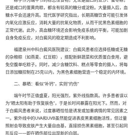
还是咸口的蛋黄肉粽，都含有较高的糖分或淀粉。大量摄入后，血
糖水平会迅速升高。现代医学研究指出，长期高糖饮食可能引发体
内氧化应激反应，消耗大量的抗氧化物质，从而干扰黑色素细胞的
正常代谢。此外，高血糖环境还会影响免疫系统的平衡，可能加剧
自身免疫反应，对白癜风的稳定期造成不利影响。
福建泉州中科白癜风医院建议：白癜风患者应选择低糖或无糖
的杂粮粽（如燕麦、红豆粽），搭配新鲜蔬菜和优质蛋白食用，避
免空腹单吃粽子。同时，减少含糖饮料、糕点等零食的摄入，将每
日添加糖控制在25克以内，为黑色素细胞营造一个稳定的内环境。
二、暴晒：看似“补钙”，实则“灼伤”
端午时节正值盛夏，阳光强烈，紫外线指数高。许多患者误以
为“晒太阳有助于恢复肤色”，于是长时间暴露在阳光下。然而，对
于白癜风患者来说，过度暴晒恰恰是诱发或加重病情的常见因素之
一。紫外线中的UVA和UVB虽然能促进表皮黑素细胞活性，但过量
照射会导致皮肤产生大量自由基，直接损伤黑素细胞，甚至引起同
形反应——即在晒伤部位出现新的白斑。