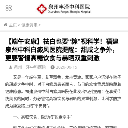
主页
>
健康资讯
>
【端午安康】祛白也要“粽”视科学！福建
泉州中科白癜风医院提醒：甜咸之争外，
更要警惕高糖饮食与暴晒双重刺激
泉州丰泽中科医院
2026-06-15
又是一年端午至，艾草飘香，龙舟竞渡。家家户户沉浸在粽子
的甜咸之争中时，对于白癜风患者而言，节日的欢愉背后却暗藏着
健康隐患。福建泉州中科白癜风医院在此发出特别提醒：在享受传
统美食的同时，务必警惕高糖饮食与暴晒的双重刺激，让科学防护
成为康复路上的“平安符”。
一、高糖饮食：隐形的“色素杀手”
粽子作为端午节的标志性食物，无论是甜口的豆沙、蜜枣粽，