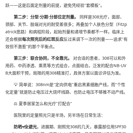
跃——这是后面定剂量的前提，避免凭经验"套模板"。
第二步：分型·分期·分部位定剂量。
同样是308光疗，面部、
颈部、关节、肢端对光的耐受差很多；再叠加个人肤色分型（Fitzp
atrick思路）和病程阶段，起始剂量和递增节奏都不一样。临床上
还会根据
每次照完后的红斑反应
反过来调下一次的剂量——追求"有
效但不激惹"的那个平衡点。
第三步：联合协同，不全靠光。
对合适的患者，308可以和外
用药、中药渗透、熏蒸等方式组合，点面结合。泛发的配合NB-UV
B大面积干预，局限的用308精准打，具体方案以面诊评估为准。
💡 简单说：308nm是"定向供电"重启黑素细胞产线，而"个性
化定量"就是防止电压过大烧坏线路、也防止电压不够推不动产线。
⚖️ 夏季居家怎么和光疗"打配合"
医院里的定量照光只是半场，另半场在日常生活：
防晒≠全避光
。进展期、刚照完308的几天，暴露部位用SPF30