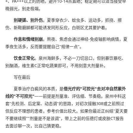
+、PA+++以上的防晒，避开10-14点直晒；稳定期可以适当接受早
晚弱光，别走极端。
别硬搓、别外伤
。夏季穿衣少、蚊虫多、运动多，抓挠、擦
伤、新鞋磨脚都可能诱发同形反应，白斑区尤其要护着。
作息和情绪别崩
。熬夜、焦虑会通过神经-免疫轴影响病情，夏
季夜生活多，反而要提醒自己"规律一点"。
饮食正常化
。泉州海鲜多，不必一刀切忌口，但别暴饮暴吃、
别酗酒，维生素C正常吃蔬果即可，不用刻意大剂量补。
写在最后
夏季治疗白癜风的本质，是
借光疗的"可控光"去对冲自然紫外
线的"不可控光"
——前提是剂量准、评估细、节奏稳。泉州中科这
套"先检测、后定案、动态调"的思路，对初次接触308或之前照过
但反应不理想的患者，参考价值比较大。如果你最近正纠结"夏天要
不要继续照""剂量是不是该调"，带上之前的伍德灯或皮肤CT报告
去面诊聊一次，比自己猜更稳。