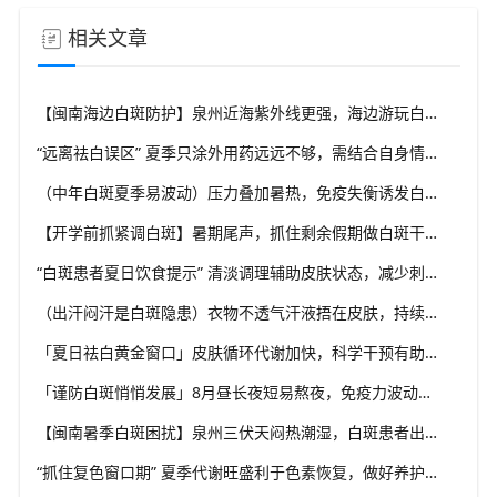
相关文章
【闽南海边白斑防护】泉州近海紫外线更强，海边游玩白斑防护要升级，福建泉州中科白癜风医院给出海边出行实用方案
“远离祛白误区” 夏季只涂外用药远远不够，需结合自身情况综合干预，福建泉州中科白癜风医院坚持白癜风分型分诊理念
（中年白斑夏季易波动）压力叠加暑热，免疫失衡诱发白斑变化，福建泉州中科白癜风医院科普成人白癜风夏季管理思路
【开学前抓紧调白斑】暑期尾声，抓住剩余假期做白斑干预，福建泉州中科白癜风医院助力学生群体从容应对校园生活
“白斑患者夏日饮食提示” 清淡调理辅助皮肤状态，减少刺激类食物，福建泉州中科白癜风医院分享白癜风夏季饮食科普
（出汗闷汗是白斑隐患）衣物不透气汗液捂在皮肤，持续刺激患处，福建泉州中科白癜风医院解析夏季白癜风穿衣学问
「夏日祛白黄金窗口」皮肤循环代谢加快，科学干预有助复色，福建泉州中科白癜风医院提醒把握白癜风诊疗有利时机
「谨防白斑悄悄发展」8月昼长夜短易熬夜，免疫力波动干扰黑素细胞，福建泉州中科白癜风医院教你安稳度过白癜风高发季
【闽南暑季白斑困扰】泉州三伏天闷热潮湿，白斑患者出汗后及时清洁，福建泉州中科白癜风医院解析夏季白斑诱因
“抓住复色窗口期” 夏季代谢旺盛利于色素恢复，做好养护结合规范干预，福建泉州中科白癜风医院助力白斑科学复色