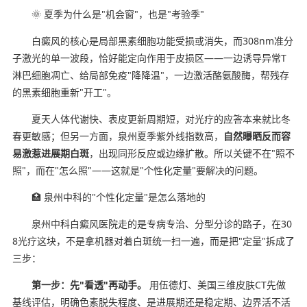
🌞 夏季为什么是"机会窗"，也是"考验季"
白癜风的核心是局部黑素细胞功能受损或消失，而308nm准分
子激光的单一波段，恰好能定向作用于皮损区——一边诱导异常T
淋巴细胞凋亡、给局部免疫"降降温"，一边激活酪氨酸酶，帮残存
的黑素细胞重新"开工"。
夏天人体代谢快、表皮更新周期短，对光疗的应答本来就比冬
春更敏感；但另一方面，泉州夏季紫外线指数高，
自然曝晒反而容
易激惹进展期白斑
，出现同形反应或边缘扩散。所以关键不在"照不
照"，而在"怎么照"——这就是"个性化定量"要解决的问题。
🏥 泉州中科的"个性化定量"是怎么落地的
泉州中科白癜风医院走的是专病专治、分型分诊的路子，在30
8光疗这块，不是拿机器对着白斑统一扫一遍，而是把"定量"拆成了
三步：
第一步：先"看透"再动手。
用伍德灯、美国三维皮肤CT先做
基线评估，明确色素脱失程度、是进展期还是稳定期、边界活不活