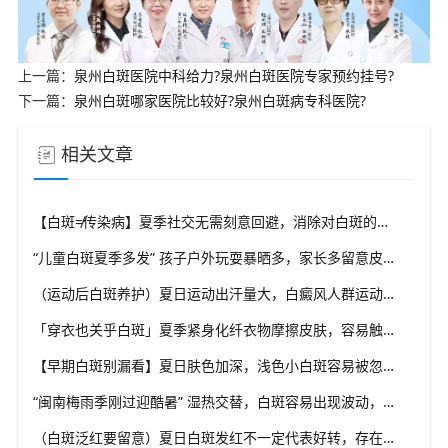
上一篇：
泉州白斑医院中科给力?泉州白斑医院专家预约挂号?
下一篇：
泉州白斑哪家医院比较好?泉州白斑病专科医院?
相关文章
【白斑≠传染病】夏季社交无需刻意回避，消除对白斑的误解，泉州中科白癜风医院科普白癜风基础常识
“儿童白斑夏季多发” 孩子户外玩耍暴晒多，家长多留意皮肤变化，泉州中科白癜风医院浅谈孩童白斑相关护理
（运动后白斑养护）夏日运动出汗量大，白癜风人群运动需兼顾防晒与干爽，泉州中科白癜风医院分享运动注意点
「穿衣也关乎白斑」夏季紧身化纤衣物摩擦皮肤，容易触发同形反应，泉州中科白癜风医院推荐白斑人群穿搭选择
【早期白斑别漏看】夏日肤色加深，浅色小白斑容易被忽略，泉州中科白癜风医院提示发现异常白斑尽早筛查
“闽南梅雨季刚过迎酷暑” 湿热交替，白斑容易出现波动，泉州中科白癜风医院讲解潮湿环境下白斑护理重点
（白斑泛红要留意）夏日白斑发红不一定代表好转，存在多种可能性，泉州中科白癜风医院教你辨别白斑异常信号