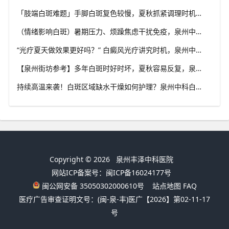
「肢端白斑难题」手脚白斑复色较慢，夏秋抓紧调理时机，泉州中科白癜风医院分享肢端白斑改善思路
（情绪影响白斑）暑期压力、烦躁焦虑干扰免疫，泉州中科白癜风医院建议白癜风患者保持心态平稳
“光疗夏天做效果更好吗？” 白癜风光疗讲究时机，泉州中科白癜风医院科普不同白斑类型治疗思路
【泉州街坊参考】多年白斑时好时坏，夏秋容易反复，泉州中科白癜风医院分析白癜风反复发作诱因
持续高温来袭！白斑区域缺水干燥如何护理？泉州中科白癜风医院讲解白癜风人群夏日正确保湿方法
Copyright © 2026
泉州丰泽中科医院
网站ICP备案号：闽ICP备16024177号
闽公网安备 35050302000610号
站点地图
FAQ
医疗广告审查证明文号：(闽-泉-丰)医广【2026】第02-11-17
号