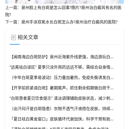
上一篇：
泉州脸上有白斑是怎么回事?图片?泉州治白癜风有名的医
院?
下一篇：
泉州手涂双氧水长白斑怎么办?泉州治疗白癜风的医院?
相关文章
【闽南海边白斑防护】泉州近海紫外线更强，海边游玩白斑防护要升级，福建泉州中科白癜风医院给出海边出行实用方案
“远离祛白误区” 夏季只涂外用药远远不够，需结合自身情况综合干预，福建泉州中科白癜风医院坚持白癜风分型分诊理念
（中年白斑夏季易波动）压力叠加暑热，免疫失衡诱发白斑变化，福建泉州中科白癜风医院科普成人白癜风夏季管理思路
【开学前抓紧调白斑】暑期尾声，抓住剩余假期做白斑干预，福建泉州中科白癜风医院助力学生群体从容应对校园生活
“白斑患者夏日饮食提示” 清淡调理辅助皮肤状态，减少刺激类食物，福建泉州中科白癜风医院分享白癜风夏季饮食科普
（出汗闷汗是白斑隐患）衣物不透气汗液捂在皮肤，持续刺激患处，福建泉州中科白癜风医院解析夏季白癜风穿衣学问
「夏日祛白黄金窗口」皮肤循环代谢加快，科学干预有助复色，福建泉州中科白癜风医院提醒把握白癜风诊疗有利时机