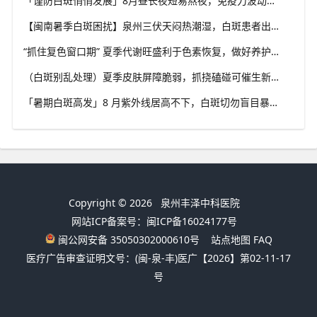
「谨防白斑悄悄发展」8月昼长夜短易熬夜，免疫力波动干扰黑素细胞，福建泉州中科白癜风医院教你安稳度过白癜风高发季
【闽南暑季白斑困扰】泉州三伏天闷热潮湿，白斑患者出汗后及时清洁，福建泉州中科白癜风医院解析夏季白斑诱因
“抓住复色窗口期” 夏季代谢旺盛利于色素恢复，做好养护结合规范干预，福建泉州中科白癜风医院助力白斑科学复色
（白斑别乱处理）夏季皮肤屏障脆弱，抓挠磕碰可催生新白斑，福建泉州中科白癜风医院科普盛夏白癜风防护小常识
「暑期白斑高发」8 月紫外线居高不下，白斑切勿盲目暴晒，福建泉州中科白癜风医院提醒做好科学防晒规避扩散风险
Copyright © 2026
泉州丰泽中科医院
网站ICP备案号：闽ICP备16024177号
闽公网安备 35050302000610号
站点地图
FAQ
医疗广告审查证明文号：(闽-泉-丰)医广【2026】第02-11-17
号