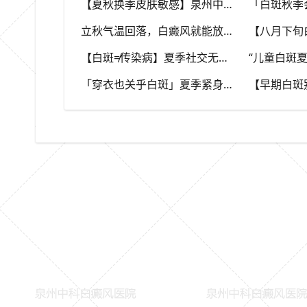
【夏秋换季皮肤敏感】泉州中科白癜风医院，福建本地白斑朋友，做好日常护理很关键
立秋气温回落，白癜风就能放任不管？（福建泉州中科白癜风医院）这些误区要避开
【白斑≠传染病】夏季社交无需刻意回避，消除对白斑的误解，泉州中科白癜风医院科普白癜风基础常识
「穿衣也关乎白斑」夏季紧身化纤衣物摩擦皮肤，容易触发同形反应，泉州中科白癜风医院推荐白斑人群穿搭选择