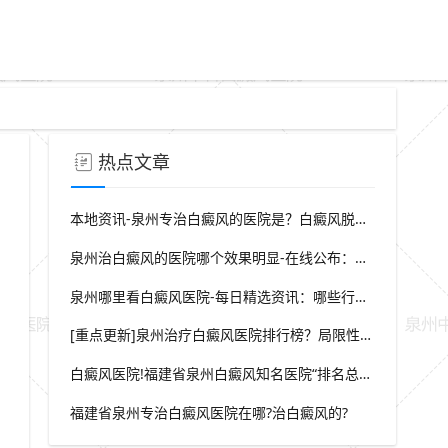
热点文章
本地资讯-泉州专治白癜风的医院是？白癜风脱屑是什么症状？
泉州治白癜风的医院哪个效果明显-在线公布：生活中哪些因素会诱发出白癜风
泉州哪里看白癜风医院-每日精选资讯：哪些行为会导致白癜风白斑在长
[重点更新]泉州治疗白癜风医院排行榜？局限性白癜风早期症状？
白癜风医院!福建省泉州白癜风知名医院“排名总榜公开”福建省泉州治白癜风那家医院较好“强势推荐”?
福建省泉州专治白癜风医院在哪?治白癜风的?