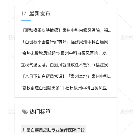
最新发布
【夏秋换季皮肤敏感】泉州中科白癜风医院，福建本地白斑朋友，做好日常护理很关键
「白斑秋季会自行好转吗」福建泉州中科白癜风医院，提醒广大患者切勿抱有侥幸心理
“余热未散秋风渐起”✨泉州中科白癜风医院，夏秋交替，白癜风患者饮食要多留心
立秋气温回落，白癜风就能放任不管？（福建泉州中科白癜风医院）这些误区要避开
【八月下旬白癜风常识】「泉州本地」泉州中科白癜风医院，换季调适，守护皮肤健康状态
“夏秋更迭白斑隐患多”｜福建泉州中科白癜风医院，白斑出现变化，切莫盲目自行处理
热门标签
儿童白癜风皮肤专业治疗医院门诊