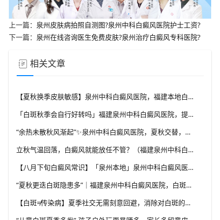
上一篇：
泉州皮肤病拍照自测图?泉州中科白癜风医院护士工资?
下一篇：
泉州在线咨询医生免费皮肤?泉州治疗白癜风专科医院?
相关文章
【夏秋换季皮肤敏感】泉州中科白癜风医院，福建本地白斑朋友，做好日常护理很关键
「白斑秋季会自行好转吗」福建泉州中科白癜风医院，提醒广大患者切勿抱有侥幸心理
“余热未散秋风渐起”✨泉州中科白癜风医院，夏秋交替，白癜风患者饮食要多留心
立秋气温回落，白癜风就能放任不管？（福建泉州中科白癜风医院）这些误区要避开
【八月下旬白癜风常识】「泉州本地」泉州中科白癜风医院，换季调适，守护皮肤健康状态
“夏秋更迭白斑隐患多”｜福建泉州中科白癜风医院，白斑出现变化，切莫盲目自行处理
【白斑≠传染病】夏季社交无需刻意回避，消除对白斑的误解，泉州中科白癜风医院科普白癜风基础常识