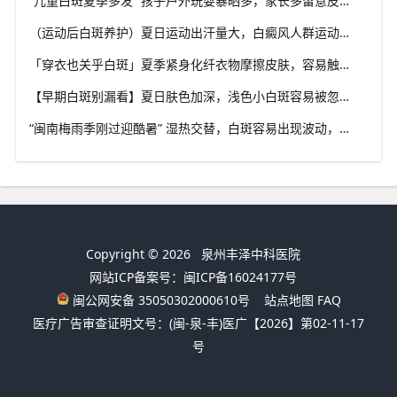
“儿童白斑夏季多发” 孩子户外玩耍暴晒多，家长多留意皮肤变化，泉州中科白癜风医院浅谈孩童白斑相关护理
（运动后白斑养护）夏日运动出汗量大，白癜风人群运动需兼顾防晒与干爽，泉州中科白癜风医院分享运动注意点
「穿衣也关乎白斑」夏季紧身化纤衣物摩擦皮肤，容易触发同形反应，泉州中科白癜风医院推荐白斑人群穿搭选择
【早期白斑别漏看】夏日肤色加深，浅色小白斑容易被忽略，泉州中科白癜风医院提示发现异常白斑尽早筛查
“闽南梅雨季刚过迎酷暑” 湿热交替，白斑容易出现波动，泉州中科白癜风医院讲解潮湿环境下白斑护理重点
Copyright © 2026
泉州丰泽中科医院
网站ICP备案号：闽ICP备16024177号
闽公网安备 35050302000610号
站点地图
FAQ
医疗广告审查证明文号：(闽-泉-丰)医广【2026】第02-11-17
号