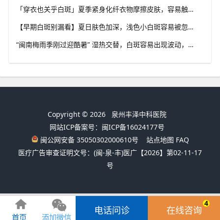
「穿衣也关乎白斑」夏季紧身化纤衣物摩擦皮肤，容易触发同形反应，泉州中科白癜风医院推荐白斑人群穿搭选择
【早期白斑别漏看】夏日肤色加深，浅色小白斑容易被忽略，泉州中科白癜风医院提示发现异常白斑尽早筛查
“闽南梅雨季刚过迎酷暑” 湿热交替，白斑容易出现波动，泉州中科白癜风医院讲解潮湿环境下白斑护理重点
Copyright © 2026
泉州丰泽中科医院
网站ICP备案号：闽ICP备16024177号
闽公网安备 35050302000610号
站点地图
FAQ
医疗广告审查证明文号：(闽-泉-丰)医广【2026】第02-11-17
号
4
电话问诊
在线咨询
首页
添加微信