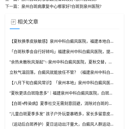
下一篇：
泉州白斑病康复中心哪家好?白斑到泉州医院?
相关文章
【夏秋换季皮肤敏感】泉州中科白癜风医院，福建本地白斑朋友，做好日常护理很关键
「白斑秋季会自行好转吗」福建泉州中科白癜风医院，提醒广大患者切勿抱有侥幸心理
“余热未散秋风渐起”✨泉州中科白癜风医院，夏秋交替，白癜风患者饮食要多留心
立秋气温回落，白癜风就能放任不管？（福建泉州中科白癜风医院）这些误区要避开
【八月下旬白癜风常识】「泉州本地」泉州中科白癜风医院，换季调适，守护皮肤健康状态
“夏秋更迭白斑隐患多”｜福建泉州中科白癜风医院，白斑出现变化，切莫盲目自行处理
【白斑≠传染病】夏季社交无需刻意回避，消除对白斑的误解，泉州中科白癜风医院科普白癜风基础常识
“儿童白斑夏季多发” 孩子户外玩耍暴晒多，家长多留意皮肤变化，泉州中科白癜风医院浅谈孩童白斑相关护理
（运动后白斑养护）夏日运动出汗量大，白癜风人群运动需兼顾防晒与干爽，泉州中科白癜风医院分享运动注意点