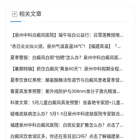
相关文章
【泉州中科白癜风医院】端午祛白公益行：吕雪莲教授限时会诊 & 进口芦可替尼乳膏免费试用在线预约
“赤日炎炎似火烧，泉州气温直逼36℃”! 【福建高温】「同形反应」触发前，快给白斑穿上物理防晒衣。
夏季警报：白癜风白斑“怕晒”怎么办？泉州中科白癜风医院专家揭秘5大防护核心
【暑期特辑】抓住白癜风“黄金60天”！泉州中科假期全程管理模式，助力学生党无忧复色
夏季饮食红黑榜：酪氨酸酶活性调节与白癜风患者夏季营养干预的复合策略
春夏高发季预警：紫外线防护与308nm准分子激光精准干预的白癜风防控新策略
科普文章：5月儿童白癜风高发预警！张喜艳专家团+儿童专属祛白方案，让孩子自信迎接夏天
疑难皮肤病怎么办？5月1-5日泉州中科皮肤医院专家联合会诊正在预约
福建泉州中科白癜风医院：白斑反复扩散怎么办？点击了解“内调外促”个体化方案，在线咨询助您稳步复色
白癜风饮食误区多，你还在盲目忌口吗？点击了解福建泉州中科白癜风医院怎么说