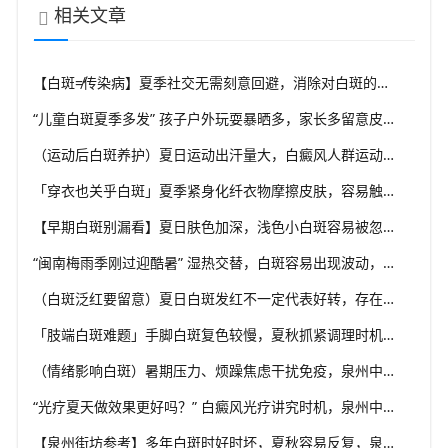
相关文章
【白斑≠传染病】夏季社交无需刻意回避，消除对白斑的误解，泉州中科白癜风医院科普白癜风基础常识
“儿童白斑夏季多发” 孩子户外玩耍暴晒多，家长多留意皮肤变化，泉州中科白癜风医院浅谈孩童白斑相关护理
（运动后白斑养护）夏日运动出汗量大，白癜风人群运动需兼顾防晒与干爽，泉州中科白癜风医院分享运动注意点
「穿衣也关乎白斑」夏季紧身化纤衣物摩擦皮肤，容易触发同形反应，泉州中科白癜风医院推荐白斑人群穿搭选择
【早期白斑别漏看】夏日肤色加深，浅色小白斑容易被忽略，泉州中科白癜风医院提示发现异常白斑尽早筛查
“闽南梅雨季刚过迎酷暑” 湿热交替，白斑容易出现波动，泉州中科白癜风医院讲解潮湿环境下白斑护理重点
（白斑泛红要留意）夏日白斑发红不一定代表好转，存在多种可能性，泉州中科白癜风医院教你辨别白斑异常信号
「肢端白斑难题」手脚白斑复色较慢，夏秋抓紧调理时机，泉州中科白癜风医院分享肢端白斑改善思路
（情绪影响白斑）暑期压力、烦躁焦虑干扰免疫，泉州中科白癜风医院建议白癜风患者保持心态平稳
“光疗夏天做效果更好吗？” 白癜风光疗讲究时机，泉州中科白癜风医院科普不同白斑类型治疗思路
【泉州街坊参考】多年白斑时好时坏，夏秋容易反复，泉州中科白癜风医院分析白癜风反复发作诱因