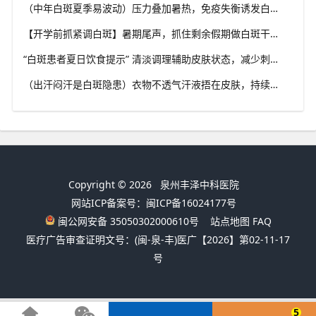
（中年白斑夏季易波动）压力叠加暑热，免疫失衡诱发白斑变化，福建泉州中科白癜风医院科普成人白癜风夏季管理思路
【开学前抓紧调白斑】暑期尾声，抓住剩余假期做白斑干预，福建泉州中科白癜风医院助力学生群体从容应对校园生活
“白斑患者夏日饮食提示” 清淡调理辅助皮肤状态，减少刺激类食物，福建泉州中科白癜风医院分享白癜风夏季饮食科普
（出汗闷汗是白斑隐患）衣物不透气汗液捂在皮肤，持续刺激患处，福建泉州中科白癜风医院解析夏季白癜风穿衣学问
Copyright © 2026
泉州丰泽中科医院
网站ICP备案号：闽ICP备16024177号
闽公网安备 35050302000610号
站点地图
FAQ
医疗广告审查证明文号：(闽-泉-丰)医广【2026】第02-11-17
号
5