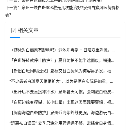
上一篇：
泉州白点癫风怎么得的?泉州白癜风正规医院?
下一篇：
泉州一块白斑308激光几次能治好?泉州白癜风医院价格
表?
相关文章
（游泳对白癜风有影响吗）泳池消毒剂 + 日晒双重刺激，福建泉州中科白癜风医院讲解白斑患者游泳注意事项
「白斑好转就停止防护？」夏日防护不能半途而废，福建泉州中科白癜风医院告诫白癜风防护治疗同步进行原则
【新旧白斑同时出现】夏秋交替白癜风为何容易多发，福建泉州中科白癜风医院结合泉州气候解析发病诱发条件
“不少患者白斑夏天悄悄扩大”，以为是晒白实际是加重，福建泉州中科白癜风医院提醒区分白斑不同状态变化
（出汗后不要直接冲冷水）泉州暑天习惯，会刺激白斑皮肤屏障吗？福建泉州中科白癜风医院科普白斑皮肤养护常识
「白斑边缘变模糊、长小红晕」出现这类表现要警惕，福建泉州中科白癜风医院教白癜风识别进展期信号
【闽南海边白斑防护】泉州近海紫外线更强，海边游玩白斑防护要升级，福建泉州中科白癜风医院给出海边出行实用方案
“远离祛白误区” 夏季只涂外用药远远不够，需结合自身情况综合干预，福建泉州中科白癜风医院坚持白癜风分型分诊理念