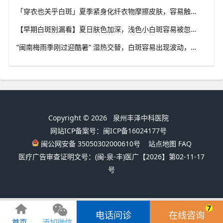
「穿衣也关乎白斑」夏季紧身化纤衣物摩擦皮肤，容易触发同形反应，泉州中科白癜风医院推荐白斑人群穿搭选择
【早期白斑别漏看】夏日肤色加深，浅色小白斑容易被忽略，泉州中科白癜风医院提示发现异常白斑尽早筛查
“闽南梅雨季刚过迎酷暑” 湿热交替，白斑容易出现波动，泉州中科白癜风医院讲解潮湿环境下白斑护理重点
Copyright © 2026
泉州丰泽中科医院
网站ICP备案号：闽ICP备16024177号
闽公网安备 35050302000610号
站点地图
FAQ
医疗广告审查证明文号：(闽-泉-丰)医广【2026】第02-11-17
号
7
电话问诊
在线咨询
首页
添加微信