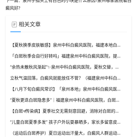
下一篇：
泉州手指头上有白色的小块是什么原因?泉州哪家医院看白
癜风好?
相关文章
【夏秋换季皮肤敏感】泉州中科白癜风医院，福建本地白斑朋友，做好日常护理很关键
「白斑秋季会自行好转吗」福建泉州中科白癜风医院，提醒广大患者切勿抱有侥幸心理
“余热未散秋风渐起”✨泉州中科白癜风医院，夏秋交替，白癜风患者饮食要多留心
立秋气温回落，白癜风就能放任不管？（福建泉州中科白癜风医院）这些误区要避开
【八月下旬白癜风常识】「泉州本地」泉州中科白癜风医院，换季调适，守护皮肤健康状态
“夏秋更迭白斑隐患多”｜福建泉州中科白癜风医院，白斑出现变化，切莫盲目自行处理
【白斑≠传染病】夏季社交无需刻意回避，消除对白斑的误解，泉州中科白癜风医院科普白癜风基础常识
“儿童白斑夏季多发” 孩子户外玩耍暴晒多，家长多留意皮肤变化，泉州中科白癜风医院浅谈孩童白斑相关护理
（运动后白斑养护）夏日运动出汗量大，白癜风人群运动需兼顾防晒与干爽，泉州中科白癜风医院分享运动注意点