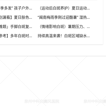
“儿童白斑夏季多发” 孩子户外玩耍暴晒多，家长多留意皮肤变化，泉州中科白癜风医院浅谈孩童白斑相关护理
（运动后白斑养护）夏日运动出汗量大，白癜风人群运动需兼顾防晒与干爽，泉州中科白癜风医院分享运动注意点
【早期白斑别漏看】夏日肤色加深，浅色小白斑容易被忽略，泉州中科白癜风医院提示发现异常白斑尽早筛查
“闽南梅雨季刚过迎酷暑” 湿热交替，白斑容易出现波动，泉州中科白癜风医院讲解潮湿环境下白斑护理重点
「肢端白斑难题」手脚白斑复色较慢，夏秋抓紧调理时机，泉州中科白癜风医院分享肢端白斑改善思路
（情绪影响白斑）暑期压力、烦躁焦虑干扰免疫，泉州中科白癜风医院建议白癜风患者保持心态平稳
【泉州街坊参考】多年白斑时好时坏，夏秋容易反复，泉州中科白癜风医院分析白癜风反复发作诱因
持续高温来袭！白斑区域缺水干燥如何护理？泉州中科白癜风医院讲解白癜风人群夏日正确保湿方法