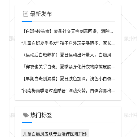
最新发布
【白斑≠传染病】夏季社交无需刻意回避，消除对白斑的误解，泉州中科白癜风医院科普白癜风基础常识
“儿童白斑夏季多发” 孩子户外玩耍暴晒多，家长多留意皮肤变化，泉州中科白癜风医院浅谈孩童白斑相关护理
（运动后白斑养护）夏日运动出汗量大，白癜风人群运动需兼顾防晒与干爽，泉州中科白癜风医院分享运动注意点
「穿衣也关乎白斑」夏季紧身化纤衣物摩擦皮肤，容易触发同形反应，泉州中科白癜风医院推荐白斑人群穿搭选择
【早期白斑别漏看】夏日肤色加深，浅色小白斑容易被忽略，泉州中科白癜风医院提示发现异常白斑尽早筛查
“闽南梅雨季刚过迎酷暑” 湿热交替，白斑容易出现波动，泉州中科白癜风医院讲解潮湿环境下白斑护理重点
热门标签
儿童白癜风皮肤专业治疗医院门诊