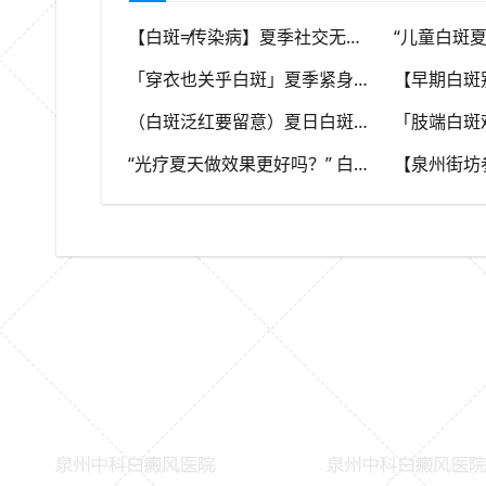
【白斑≠传染病】夏季社交无需刻意回避，消除对白斑的误解，泉州中科白癜风医院科普白癜风基础常识
「穿衣也关乎白斑」夏季紧身化纤衣物摩擦皮肤，容易触发同形反应，泉州中科白癜风医院推荐白斑人群穿搭选择
（白斑泛红要留意）夏日白斑发红不一定代表好转，存在多种可能性，泉州中科白癜风医院教你辨别白斑异常信号
“光疗夏天做效果更好吗？” 白癜风光疗讲究时机，泉州中科白癜风医院科普不同白斑类型治疗思路