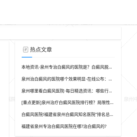
热点文章
本地资讯-泉州专治白癜风的医院是？白癜风脱屑是什么症状？
泉州治白癜风的医院哪个效果明显-在线公布：生活中哪些因素会诱发出白癜风
泉州哪里看白癜风医院-每日精选资讯：哪些行为会导致白癜风白斑在长
[重点更新]泉州治疗白癜风医院排行榜？局限性白癜风早期症状？
白癜风医院!福建省泉州白癜风知名医院“排名总榜公开”福建省泉州治白癜风那家医院较好“强势推荐”?
福建省泉州专治白癜风医院在哪?治白癜风的?