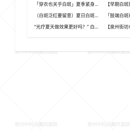
「穿衣也关乎白斑」夏季紧身化纤衣物摩擦皮肤，容易触发同形反应，泉州中科白癜风医院推荐白斑人群穿搭选择
（白斑泛红要留意）夏日白斑发红不一定代表好转，存在多种可能性，泉州中科白癜风医院教你辨别白斑异常信号
“光疗夏天做效果更好吗？” 白癜风光疗讲究时机，泉州中科白癜风医院科普不同白斑类型治疗思路