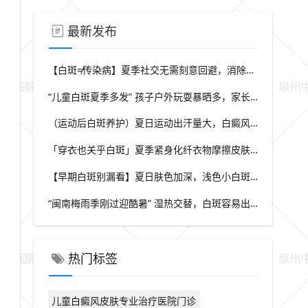
最新发布
【白斑≠传染病】夏季社交无需刻意回避，消除对白斑的误解，泉州中科白癜风医院科普白癜风基础常识
“儿童白斑夏季多发” 孩子户外玩耍暴晒多，家长多留意皮肤变化，泉州中科白癜风医院浅谈孩童白斑相关护理
（运动后白斑养护）夏日运动出汗量大，白癜风人群运动需兼顾防晒与干爽，泉州中科白癜风医院分享运动注意点
「穿衣也关乎白斑」夏季紧身化纤衣物摩擦皮肤，容易触发同形反应，泉州中科白癜风医院推荐白斑人群穿搭选择
【早期白斑别漏看】夏日肤色加深，浅色小白斑容易被忽略，泉州中科白癜风医院提示发现异常白斑尽早筛查
“闽南梅雨季刚过迎酷暑” 湿热交替，白斑容易出现波动，泉州中科白癜风医院讲解潮湿环境下白斑护理重点
热门标签
儿童白癜风皮肤专业治疗医院门诊