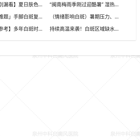
【早期白斑别漏看】夏日肤色加深，浅色小白斑容易被忽略，泉州中科白癜风医院提示发现异常白斑尽早筛查
“闽南梅雨季刚过迎酷暑” 湿热交替，白斑容易出现波动，泉州中科白癜风医院讲解潮湿环境下白斑护理重点
「肢端白斑难题」手脚白斑复色较慢，夏秋抓紧调理时机，泉州中科白癜风医院分享肢端白斑改善思路
（情绪影响白斑）暑期压力、烦躁焦虑干扰免疫，泉州中科白癜风医院建议白癜风患者保持心态平稳
【泉州街坊参考】多年白斑时好时坏，夏秋容易反复，泉州中科白癜风医院分析白癜风反复发作诱因
持续高温来袭！白斑区域缺水干燥如何护理？泉州中科白癜风医院讲解白癜风人群夏日正确保湿方法