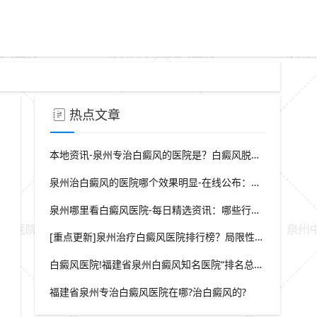
热点文章
本地资讯-泉州专治白癜风的医院是？白癜风脱屑是什么症状？
泉州治白癜风的医院哪个效果明显-在线公布：生活中哪些因素会诱发出白癜风
泉州哪里看白癜风医院-每日精选资讯：哪些行为会导致白癜风白斑在长
[重点更新]泉州治疗白癜风医院排行榜？局限性白癜风早期症状？
白癜风医院!福建省泉州白癜风知名医院“排名总榜公开”福建省泉州治白癜风那家医院较好“强势推荐”?
福建省泉州专治白癜风医院在哪?治白癜风的?