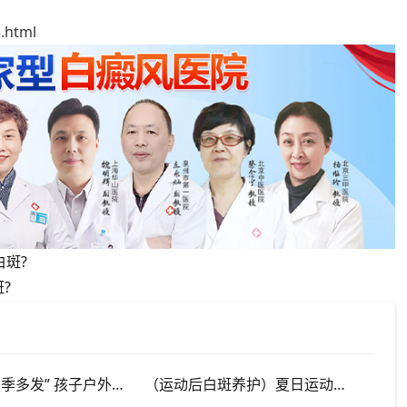
.html
白斑?
?
“儿童白斑夏季多发” 孩子户外玩耍暴晒多，家长多留意皮肤变化，泉州中科白癜风医院浅谈孩童白斑相关护理
（运动后白斑养护）夏日运动出汗量大，白癜风人群运动需兼顾防晒与干爽，泉州中科白癜风医院分享运动注意点