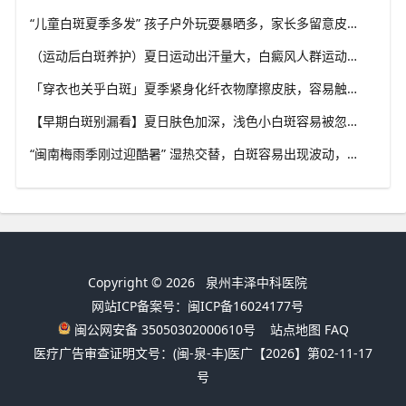
“儿童白斑夏季多发” 孩子户外玩耍暴晒多，家长多留意皮肤变化，泉州中科白癜风医院浅谈孩童白斑相关护理
（运动后白斑养护）夏日运动出汗量大，白癜风人群运动需兼顾防晒与干爽，泉州中科白癜风医院分享运动注意点
「穿衣也关乎白斑」夏季紧身化纤衣物摩擦皮肤，容易触发同形反应，泉州中科白癜风医院推荐白斑人群穿搭选择
【早期白斑别漏看】夏日肤色加深，浅色小白斑容易被忽略，泉州中科白癜风医院提示发现异常白斑尽早筛查
“闽南梅雨季刚过迎酷暑” 湿热交替，白斑容易出现波动，泉州中科白癜风医院讲解潮湿环境下白斑护理重点
Copyright © 2026
泉州丰泽中科医院
网站ICP备案号：闽ICP备16024177号
闽公网安备 35050302000610号
站点地图
FAQ
医疗广告审查证明文号：(闽-泉-丰)医广【2026】第02-11-17
号