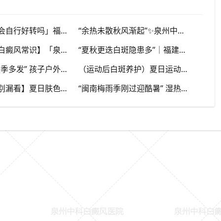
「白斑秋季会自行好转吗」福建泉州中科白癜风医院，提醒广大患者切勿抱有侥幸心理
“余热未散秋风渐起”✨泉州中科白癜风医院，夏秋交替，白癜风患者饮食要多留心
【八月下旬白癜风常识】「泉州本地」泉州中科白癜风医院，换季调适，守护皮肤健康状态
“夏秋更迭白斑隐患多”｜福建泉州中科白癜风医院，白斑出现变化，切莫盲目自行处理
“儿童白斑夏季多发” 孩子户外玩耍暴晒多，家长多留意皮肤变化，泉州中科白癜风医院浅谈孩童白斑相关护理
（运动后白斑养护）夏日运动出汗量大，白癜风人群运动需兼顾防晒与干爽，泉州中科白癜风医院分享运动注意点
【早期白斑别漏看】夏日肤色加深，浅色小白斑容易被忽略，泉州中科白癜风医院提示发现异常白斑尽早筛查
“闽南梅雨季刚过迎酷暑” 湿热交替，白斑容易出现波动，泉州中科白癜风医院讲解潮湿环境下白斑护理重点