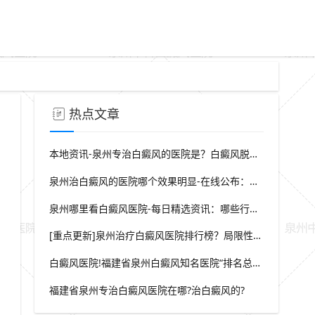
热点文章
本地资讯-泉州专治白癜风的医院是？白癜风脱屑是什么症状？
泉州治白癜风的医院哪个效果明显-在线公布：生活中哪些因素会诱发出白癜风
泉州哪里看白癜风医院-每日精选资讯：哪些行为会导致白癜风白斑在长
[重点更新]泉州治疗白癜风医院排行榜？局限性白癜风早期症状？
白癜风医院!福建省泉州白癜风知名医院“排名总榜公开”福建省泉州治白癜风那家医院较好“强势推荐”?
福建省泉州专治白癜风医院在哪?治白癜风的?