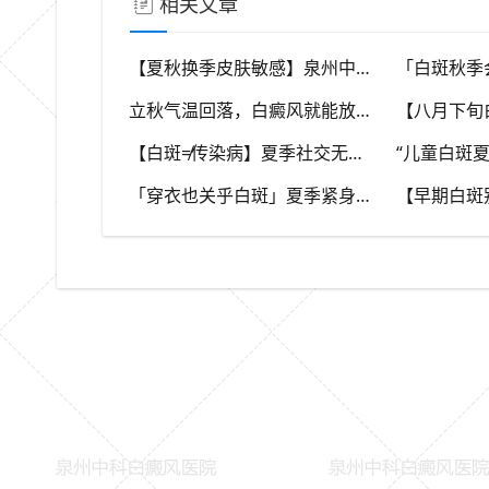
相关文章
【夏秋换季皮肤敏感】泉州中科白癜风医院，福建本地白斑朋友，做好日常护理很关键
立秋气温回落，白癜风就能放任不管？（福建泉州中科白癜风医院）这些误区要避开
【白斑≠传染病】夏季社交无需刻意回避，消除对白斑的误解，泉州中科白癜风医院科普白癜风基础常识
「穿衣也关乎白斑」夏季紧身化纤衣物摩擦皮肤，容易触发同形反应，泉州中科白癜风医院推荐白斑人群穿搭选择