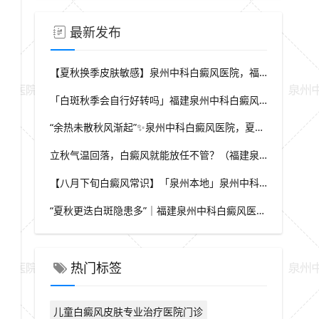
最新发布
【夏秋换季皮肤敏感】泉州中科白癜风医院，福建本地白斑朋友，做好日常护理很关键
「白斑秋季会自行好转吗」福建泉州中科白癜风医院，提醒广大患者切勿抱有侥幸心理
“余热未散秋风渐起”✨泉州中科白癜风医院，夏秋交替，白癜风患者饮食要多留心
立秋气温回落，白癜风就能放任不管？（福建泉州中科白癜风医院）这些误区要避开
【八月下旬白癜风常识】「泉州本地」泉州中科白癜风医院，换季调适，守护皮肤健康状态
“夏秋更迭白斑隐患多”｜福建泉州中科白癜风医院，白斑出现变化，切莫盲目自行处理
热门标签
儿童白癜风皮肤专业治疗医院门诊