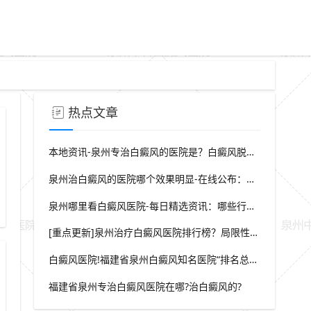
热点文章
本地资讯-泉州专治白癜风的医院是？白癜风脱屑是什么症状？
泉州治白癜风的医院哪个效果明显-在线公布：生活中哪些因素会诱发出白癜风
城区儿童医院治白癜风皮肤健康医院
鲤城儿童医院治白癜风皮肤健康医
泉州哪里看白癜风医院-每日精选资讯：哪些行为会导致白癜风白斑在长
[重点更新]泉州治疗白癜风医院排行榜？局限性白癜风早期症状？
白癜风医院!福建省泉州白癜风知名医院“排名总榜公开”福建省泉州治白癜风那家医院较好“强势推荐”?
福建省泉州专治白癜风医院在哪?治白癜风的?