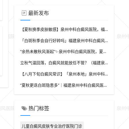
城区儿童医院治白癜风皮肤健康医院
鲤城儿童医院治白癜风皮肤健康医
最新发布
【夏秋换季皮肤敏感】泉州中科白癜风医院，福建本地白斑朋友，做好日常护理很关键
「白斑秋季会自行好转吗」福建泉州中科白癜风医院，提醒广大患者切勿抱有侥幸心理
“余热未散秋风渐起”✨泉州中科白癜风医院，夏秋交替，白癜风患者饮食要多留心
立秋气温回落，白癜风就能放任不管？（福建泉州中科白癜风医院）这些误区要避开
医结合治疗
【八月下旬白癜风常识】「泉州本地」泉州中科白癜风医院，换季调适，守护皮肤健康状态
“夏秋更迭白斑隐患多”｜福建泉州中科白癜风医院，白斑出现变化，切莫盲目自行处理
热门标签
儿童白癜风皮肤专业治疗医院门诊