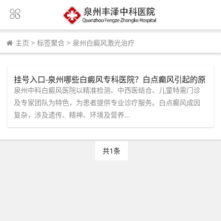
主页
>
标签聚合
>
泉州白癜风激光治疗
挂号入口-泉州哪些白癜风专科医院？白点癫风引起的原
因是什么？
泉州中科白癜风医院以精准检测、中西医结合、儿童特需门诊
及专家团队为特色，为患者提供专业诊疗服务。白点癫风成因
复杂，涉及遗传、精神、环境及营养...
共1条