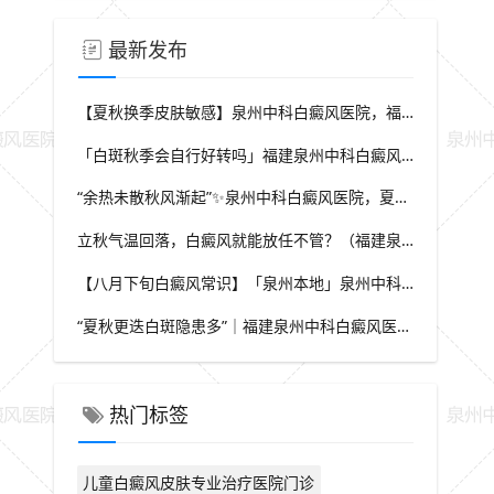
最新发布
【夏秋换季皮肤敏感】泉州中科白癜风医院，福建本地白斑朋友，做好日常护理很关键
「白斑秋季会自行好转吗」福建泉州中科白癜风医院，提醒广大患者切勿抱有侥幸心理
“余热未散秋风渐起”✨泉州中科白癜风医院，夏秋交替，白癜风患者饮食要多留心
立秋气温回落，白癜风就能放任不管？（福建泉州中科白癜风医院）这些误区要避开
【八月下旬白癜风常识】「泉州本地」泉州中科白癜风医院，换季调适，守护皮肤健康状态
“夏秋更迭白斑隐患多”｜福建泉州中科白癜风医院，白斑出现变化，切莫盲目自行处理
热门标签
儿童白癜风皮肤专业治疗医院门诊