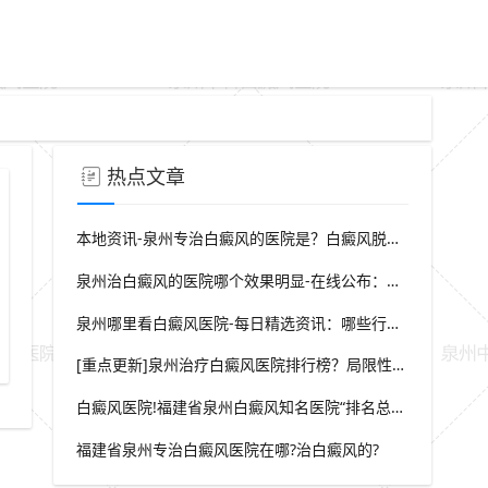
热点文章
本地资讯-泉州专治白癜风的医院是？白癜风脱屑是什么症状？
泉州治白癜风的医院哪个效果明显-在线公布：生活中哪些因素会诱发出白癜风
泉州哪里看白癜风医院-每日精选资讯：哪些行为会导致白癜风白斑在长
[重点更新]泉州治疗白癜风医院排行榜？局限性白癜风早期症状？
白癜风医院!福建省泉州白癜风知名医院“排名总榜公开”福建省泉州治白癜风那家医院较好“强势推荐”?
福建省泉州专治白癜风医院在哪?治白癜风的?