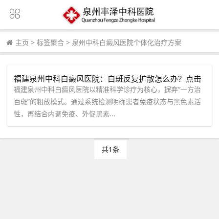
主页
>
标签聚合
>
泉州中科白癜风医院个体化治疗方案
福建泉州中科白癜风医院：白斑反复扩散怎么办？点击
了解“内调外促”个体化方案，在线咨询助您稳步复色
福建泉州中科白癜风医院以精准科学诊疗为核心，摒弃“一方治
百斑”的粗放模式。通过系统检测明确患者免疫状态与黑色素活
性，再结合内调免疫、外促黑素...
共1条