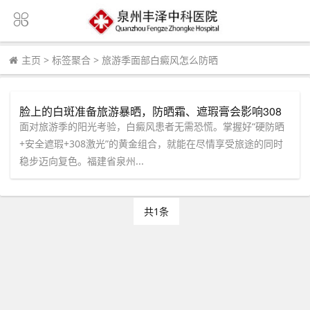
主页
>
标签聚合
>
旅游季面部白癜风怎么防晒
脸上的白斑准备旅游暴晒，防晒霜、遮瑕膏会影响308
激光效果吗？泉州中科医师在线解答协同治疗秘诀！
面对旅游季的阳光考验，白癜风患者无需恐慌。掌握好“硬防晒
+安全遮瑕+308激光”的黄金组合，就能在尽情享受旅途的同时
稳步迈向复色。福建省泉州...
共1条