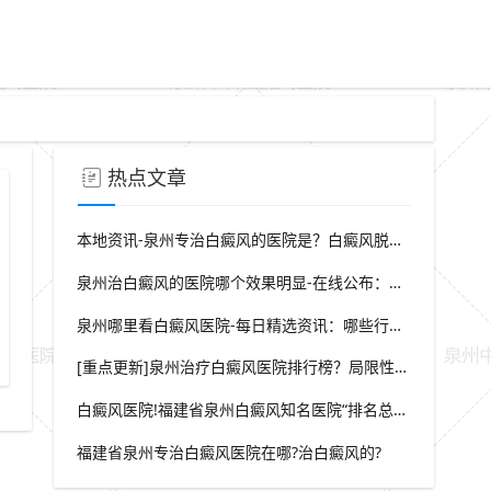
热点文章
本地资讯-泉州专治白癜风的医院是？白癜风脱屑是什么症状？
泉州治白癜风的医院哪个效果明显-在线公布：生活中哪些因素会诱发出白癜风
泉州哪里看白癜风医院-每日精选资讯：哪些行为会导致白癜风白斑在长
[重点更新]泉州治疗白癜风医院排行榜？局限性白癜风早期症状？
白癜风医院!福建省泉州白癜风知名医院“排名总榜公开”福建省泉州治白癜风那家医院较好“强势推荐”?
福建省泉州专治白癜风医院在哪?治白癜风的?