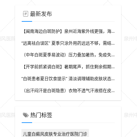
最新发布
【闽南海边白斑防护】泉州近海紫外线更强，海边游玩白斑防护要升级，福建泉州中科白癜风医院给出海边出行实用方案
“远离祛白误区” 夏季只涂外用药远远不够，需结合自身情况综合干预，福建泉州中科白癜风医院坚持白癜风分型分诊理念
（中年白斑夏季易波动）压力叠加暑热，免疫失衡诱发白斑变化，福建泉州中科白癜风医院科普成人白癜风夏季管理思路
【开学前抓紧调白斑】暑期尾声，抓住剩余假期做白斑干预，福建泉州中科白癜风医院助力学生群体从容应对校园生活
“白斑患者夏日饮食提示” 清淡调理辅助皮肤状态，减少刺激类食物，福建泉州中科白癜风医院分享白癜风夏季饮食科普
（出汗闷汗是白斑隐患）衣物不透气汗液捂在皮肤，持续刺激患处，福建泉州中科白癜风医院解析夏季白癜风穿衣学问
热门标签
儿童白癜风皮肤专业治疗医院门诊