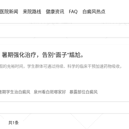
医院新闻
来院路线
健康资讯
FAQ
白癜风热点
：暑期强化治疗，告别“面子”尴尬。
假的充裕时间，学生群体可通过持续、科学的临床干预加速药物吸收，
暑期学生治白癜风
泉州看白斑哪家好
暴露部位白癜风
共1条