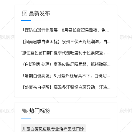
最新发布
「谨防白斑悄悄发展」8月昼长夜短易熬夜，免疫力波动干扰黑素细胞，福建泉州中科白癜风医院教你安稳度过白癜风高发季
【闽南暑季白斑困扰】泉州三伏天闷热潮湿，白斑患者出汗后及时清洁，福建泉州中科白癜风医院解析夏季白斑诱因
“抓住复色窗口期” 夏季代谢旺盛利于色素恢复，做好养护结合规范干预，福建泉州中科白癜风医院助力白斑科学复色
（白斑别乱处理）夏季皮肤屏障脆弱，抓挠磕碰可催生新白斑，福建泉州中科白癜风医院科普盛夏白癜风防护小常识
「暑期白斑高发」8 月紫外线居高不下，白斑切勿盲目暴晒，福建泉州中科白癜风医院提醒做好科学防晒规避扩散风险
【盛夏祛白提醒】高温多汗警惕白斑异动，汗液刺激易诱发同形反应，福建泉州中科白癜风医院分享夏季白斑稳护要点
热门标签
儿童白癜风皮肤专业治疗医院门诊