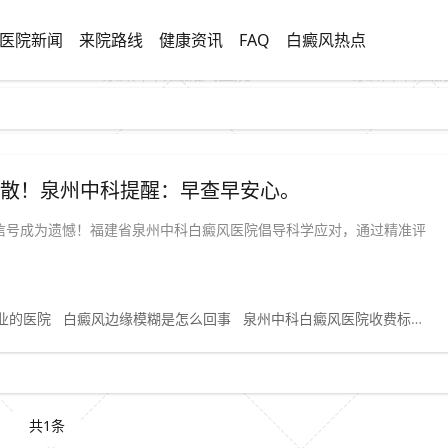
医院新闻
来院路线
健康资讯
FAQ
白癜风热点
扩散！泉州中科提醒：早查早安心。
救信号成为遗憾！福建省泉州中科白癜风医院倡导科学应对，通过精准评
业的医院
白癜风边缘模糊是怎么回事
泉州中科白癜风医院收费标准
共1条