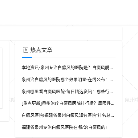
热点文章
本地资讯-泉州专治白癜风的医院是？白癜风脱屑是什么症状？
泉州治白癜风的医院哪个效果明显-在线公布：生活中哪些因素会诱发出白癜风
泉州哪里看白癜风医院-每日精选资讯：哪些行为会导致白癜风白斑在长
夏季稳定白斑的科学管理方式
[重点更新]泉州治疗白癜风医院排行榜？局限性白癜风早期症状？
白癜风医院!福建省泉州白癜风知名医院“排名总榜公开”福建省泉州治白癜风那家医院较好“强势推荐”?
福建省泉州专治白癜风医院在哪?治白癜风的?