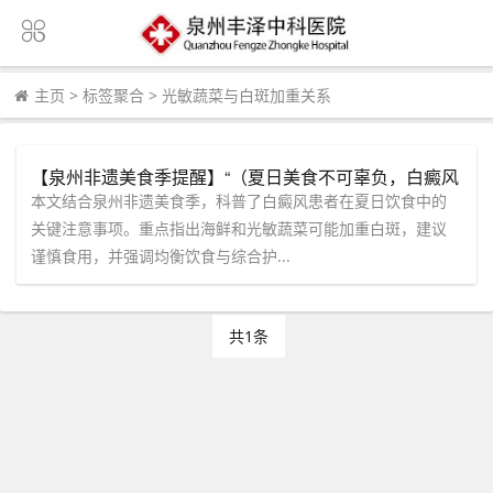
主页
>
标签聚合
>
光敏蔬菜与白斑加重关系
【泉州非遗美食季提醒】“（夏日美食不可辜负，白癜风
患者小心吃了引发白斑加重）”泉州中科：海鲜、光敏蔬
本文结合泉州非遗美食季，科普了白癜风患者在夏日饮食中的
菜要谨慎食用！
关键注意事项。重点指出海鲜和光敏蔬菜可能加重白斑，建议
谨慎食用，并强调均衡饮食与综合护...
共1条