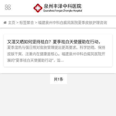
主页
>
标签聚合
>
福建泉州中科白癜风医院夏季皮肤护理咨询
又湿又晒如何坚持祛白？夏季祛白天使援助在行动，
【福建泉州中科白癜风医院】守护你的白斑复色之路加
夏季湿热与强日照对皮肤管理提出更高要求。科学防晒、保持
速前进！
皮肤干爽、注重内在健康是核心。福建泉州中科白癜风医院开
展的“夏季祛白天使援助行动”，旨...
共1条