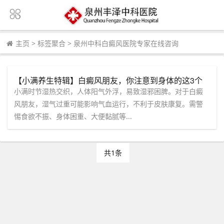
主页
>
标签聚合
>
泉州中科白癜风医院专家在线咨询
【小满养生特辑】白癜风朋友，你注意到身体的这3个
“湿气信号”了吗？在线咨询，获取专属调理建议！
小满时节湿热交织，人体阳气外浮，易致湿邪困脾。对于白癜
风朋友，湿气过重可能影响气血运行，不利于皮肤康复。需警
惕食欲不振、身体困重、大便黏腻等...
共1条